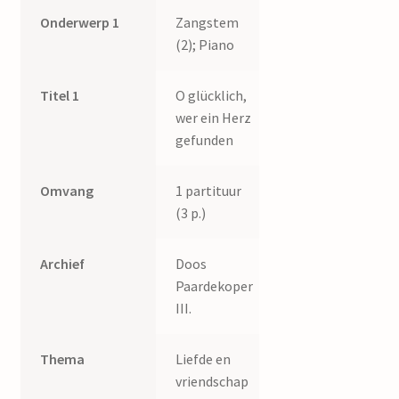
Onderwerp 1
Zangstem
(2); Piano
Titel 1
O glücklich,
wer ein Herz
gefunden
Omvang
1 partituur
(3 p.)
Archief
Doos
Paardekoper
III.
Thema
Liefde en
vriendschap