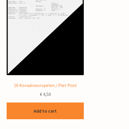
16 Koraalvoorspelen / Piet Post
€
4,50
Add to cart