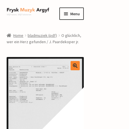
Ga
Ga
Menu
door
naar
naar
de
home
navigatie
inhoud
Home
bladmuziek (pdf)
O glücklich,
Submenu
wer ein Herz gefunden / J. Paardekoper jr.
informatie
uitvouwen
Submenu
winkel
uitvouwen
Componisten
nieuws
events
contact