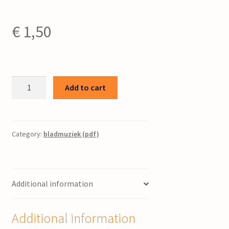
€
1,50
O
Add to cart
glücklich,
wer
ein
Herz
Category:
bladmuziek (pdf)
gefunden
/
J.
Additional information
Paardekoper
jr.
quantity
Additional information