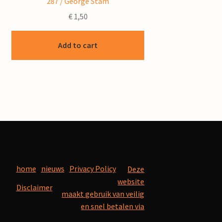
287 / George Stam
€
1,50
Add to cart
home
nieuws
Privacy Policy
Deze
website
Disclaimer
maakt gebruik van veilig
en snel betalen via