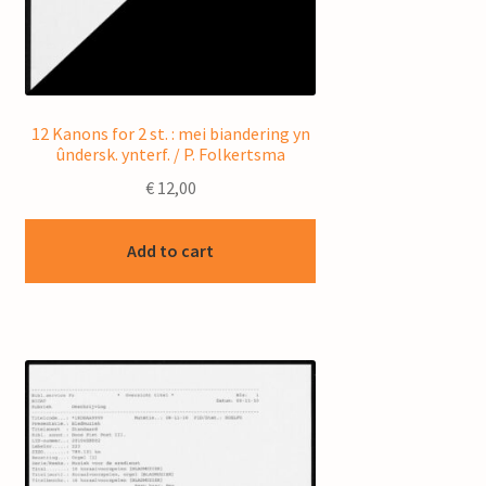
12 Kanons for 2 st. : mei biandering yn
ûndersk. ynterf. / P. Folkertsma
€
12,00
Add to cart