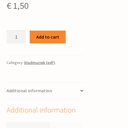
€
1,50
O
Add to cart
God,
die
onze
vader
Category:
bladmuziek (pdf)
zijt
/
G.
Additional information
Bergstra
quantity
Additional information