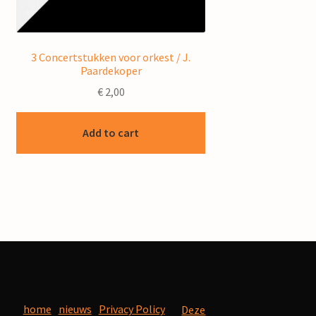
3 Concertstukken voor orkest / J.
Paardekoper
€
2,00
Add to cart
home
nieuws
Privacy Policy
Deze