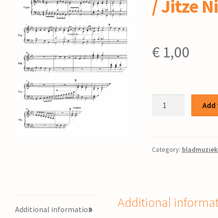
/ Jitze N
€
1,00
Onweer
Add 
:
voor
orgel
/
Category:
bladmuziek
Jitze
Nicolai
quantity
Additional informa
Additional information