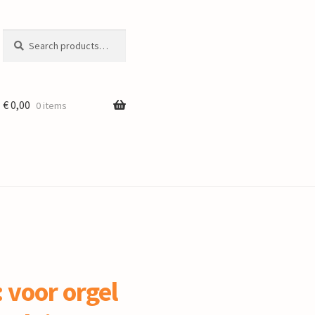
Search
Search
for:
€
0,00
0 items
 voor orgel