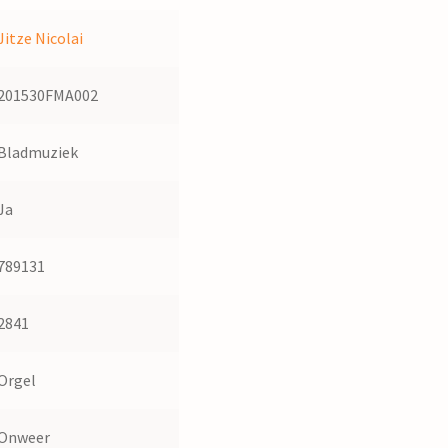
Jitze Nicolai
201530FMA002
Bladmuziek
Ja
789131
2841
Orgel
Onweer