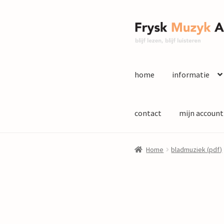
Ga
Ga
door
naar
naar
de
navigatie
inhoud
home
informatie
contact
mijn account
Home
bladmuziek (pdf)