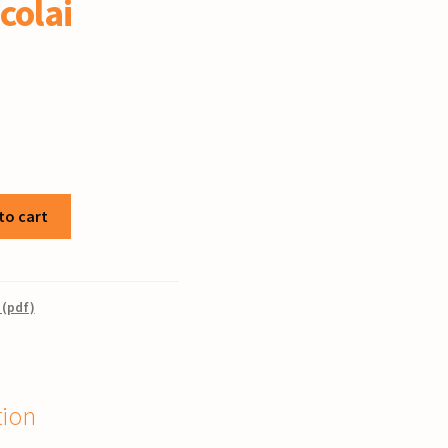
icolai
to cart
 (pdf)
tion