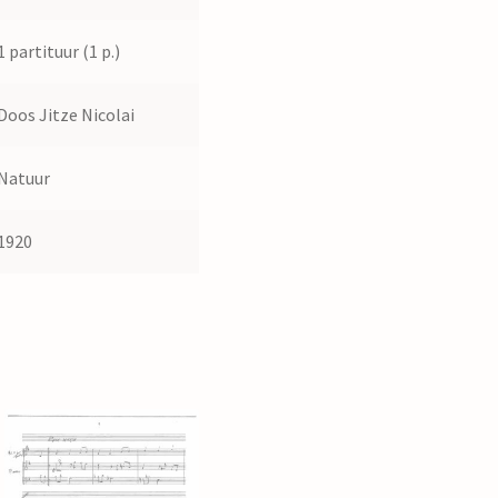
1 partituur (1 p.)
Doos Jitze Nicolai
Natuur
1920