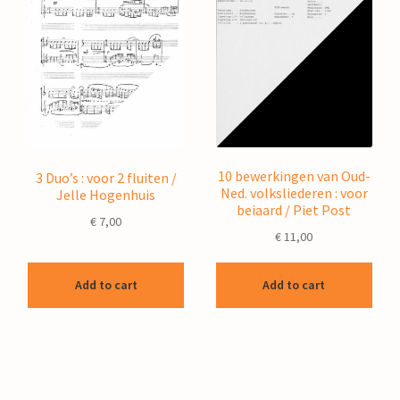
10 bewerkingen van Oud-
3 Duo’s : voor 2 fluiten /
Ned. volksliederen : voor
Jelle Hogenhuis
beiaard / Piet Post
€
7,00
€
11,00
Add to cart
Add to cart