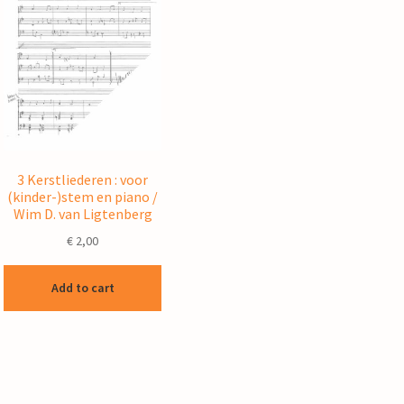
3 Kerstliederen : voor
(kinder-)stem en piano /
Wim D. van Ligtenberg
€
2,00
Add to cart