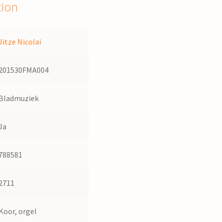
tion
Jitze Nicolai
201530FMA004
Bladmuziek
Ja
788581
2711
Koor, orgel