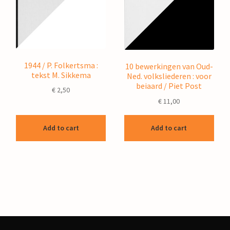
1944 / P. Folkertsma :
10 bewerkingen van Oud-
tekst M. Sikkema
Ned. volksliederen : voor
beiaard / Piet Post
€
2,50
€
11,00
Add to cart
Add to cart