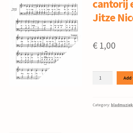
cantorij 
Jitze Nic
€
1,00
Onze
Add 
hulp
:
voor
cantorij
Category:
bladmuziek
en
orgel
/