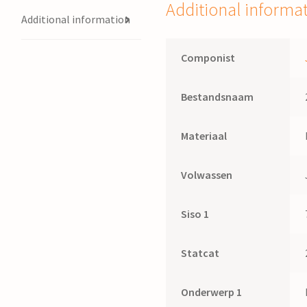
Jitze
Additional informa
Nicolai
Additional information
quantity
Componist
Bestandsnaam
Materiaal
Volwassen
Siso 1
Statcat
Onderwerp 1