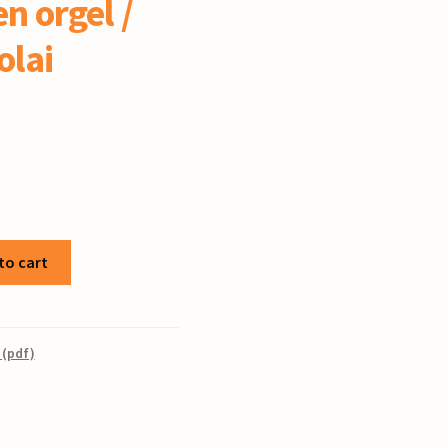
en orgel /
olai
to cart
 (pdf)