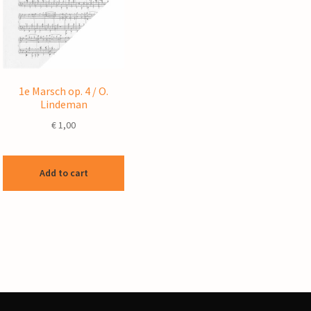
1e Marsch op. 4 / O.
Lindeman
€
1,00
Add to cart