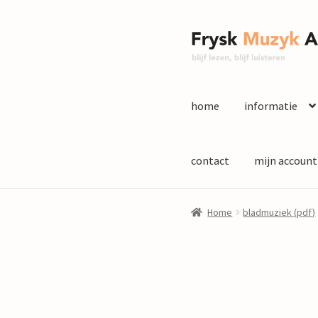
Ga
Ga
door
naar
naar
de
navigatie
inhoud
home
informatie
contact
mijn account
Home
bladmuziek (pdf)