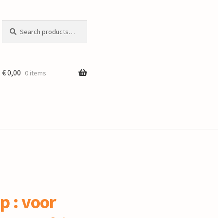
Search
Search
for:
€
0,00
0 items
p : voor