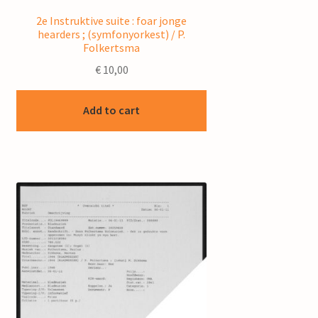
2e Instruktive suite : foar jonge
hearders ; (symfonyorkest) / P.
Folkertsma
€
10,00
Add to cart