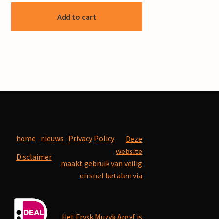
Add to cart
home
nieuws
Privacy Policy
Deze
website
Disclaimer
maakt gebruik van veilig
en snel betalen via
Het Frysk Muzyk Argyf is