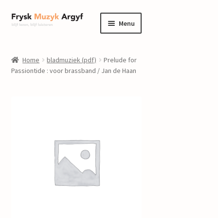
Ga
Ga
Menu
door
naar
naar
de
home
navigatie
inhoud
Home
bladmuziek (pdf)
Prelude for
Submenu
Passiontide : voor brassband / Jan de Haan
informatie
uitvouwen
Submenu
winkel
uitvouwen
Componisten
nieuws
events
contact