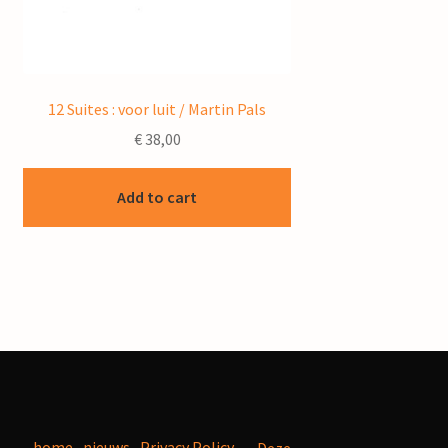
12 Suites : voor luit / Martin Pals
€
38,00
Add to cart
home
nieuws
Privacy Policy
Deze