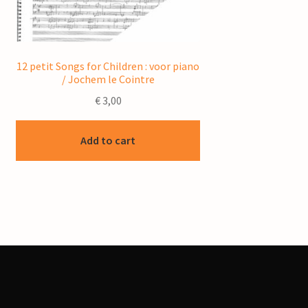
12 petit Songs for Children : voor piano
/ Jochem le Cointre
€
3,00
Add to cart