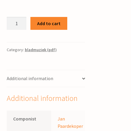
Psalm
Add to cart
57
/
J.
Paardekoper
Category:
bladmuziek (pdf)
quantity
Additional information
Additional information
Componist
Jan
Paardekoper