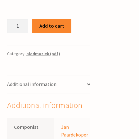
Psalm
Add to cart
67
/
J.
Paardekoper
Category:
bladmuziek (pdf)
quantity
Additional information
Additional information
Componist
Jan
Paardekoper