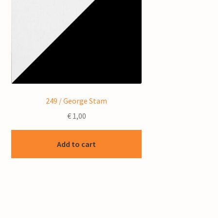
249 / George Stam
€
1,00
Add to cart