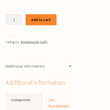
Psalm
Add to cart
88
/
J.
Paardekoper
Category:
bladmuziek (pdf)
quantity
Additional information
Additional information
Componist
Jan
Paardekoper