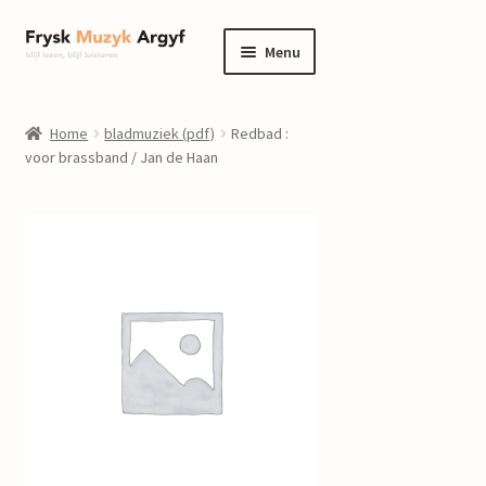
Ga
Ga
Menu
door
naar
naar
de
home
navigatie
inhoud
Home
bladmuziek (pdf)
Redbad :
Submenu
voor brassband / Jan de Haan
informatie
uitvouwen
Submenu
winkel
uitvouwen
Componisten
nieuws
events
contact