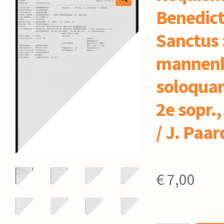
Benedict
Sanctus 
mannenk
soloquar
2e sopr.,
/ J. Paa
€
7,00