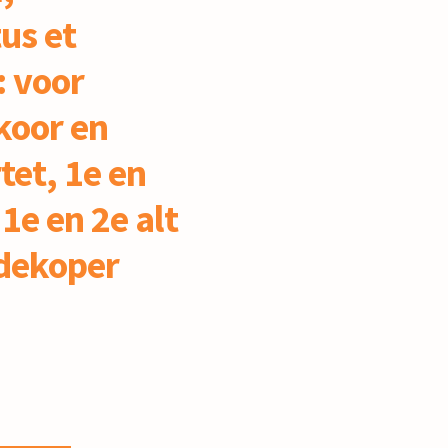
us et
: voor
oor en
tet, 1e en
 1e en 2e alt
rdekoper