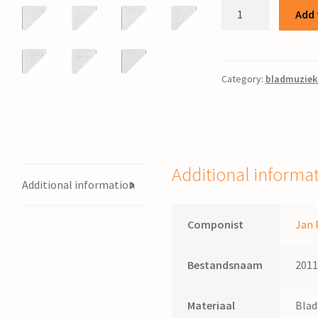
Requiem,
Add 
Benedictus
et
Sanctus
:
Category:
bladmuziek
voor
mannenkoor
en
soloquartet,
1e
Additional informa
en
Additional information
2e
sopr.,
Componist
Jan 
1e
en
Bestandsnaam
201
2e
alt
Materiaal
Bla
/