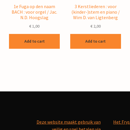
1e Fuga op den naam
3 Kerstliederen : voor
BACH : voor orgel / Jac.
(kinder-)stem en piano /
N.D. Hoogslag
Wim D. van Ligtenberg
€
1,00
€
2,00
Add to cart
Add to cart
Deze website maakt gebruik van
Het Frys
veilig en snel betalen via