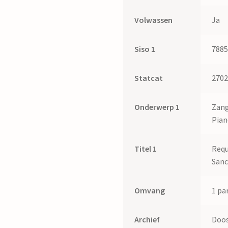
J.
Paardekoper
Volwassen
Ja
quantity
Siso 1
788
Statcat
270
Onderwerp 1
Zang
Pia
Titel 1
Requ
Sanc
Omvang
1 par
Archief
Doos