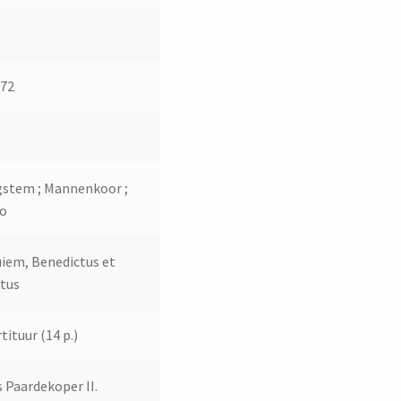
572
2
stem ; Mannenkoor ;
no
iem, Benedictus et
tus
tituur (14 p.)
 Paardekoper II.