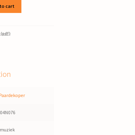
to cart
 (pdf)
tion
Paardekoper
104N076
dmuziek