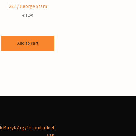
287 / George Stam
€
1,50
Add to cart
k Muzyk Argyf is onderdeel
van