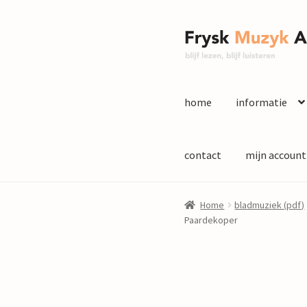
Ga
Ga
door
naar
naar
de
navigatie
inhoud
home
informatie
contact
mijn account
Home
bladmuziek (pdf)
Paardekoper