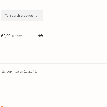
Search
Search
for:
€
0,00
0 items
e sopr., 1e en 2e alt / J.
,