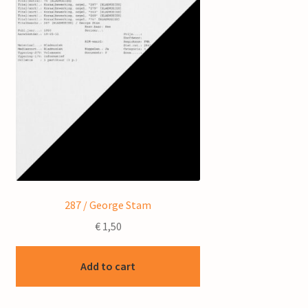
287 / George Stam
€
1,50
Add to cart