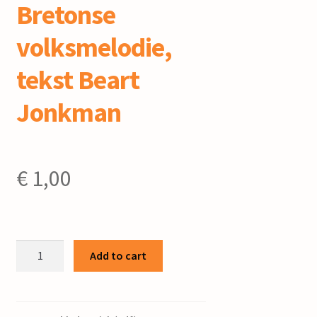
Bretonse
volksmelodie,
tekst Beart
Jonkman
€
1,00
Rûzje,
Add to cart
wyn
:
voor