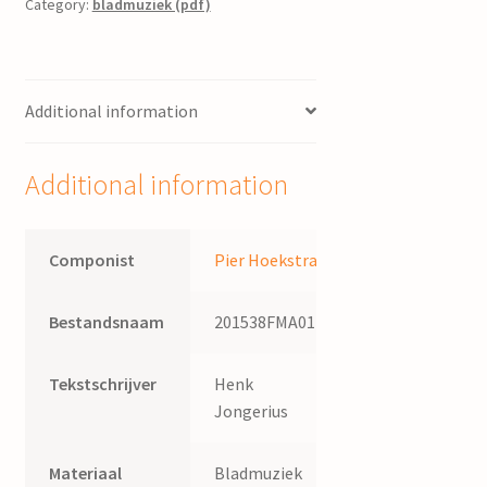
driestemmig
Category:
bladmuziek (pdf)
gemengd
koor
/
Additional information
Pier
Hoekstra,
naar
Additional information
een
Bretonse
volksmelodie,
Componist
Pier Hoekstra
tekst
Beart
Bestandsnaam
201538FMA014
Jonkman
quantity
Tekstschrijver
Henk
Jongerius
Materiaal
Bladmuziek