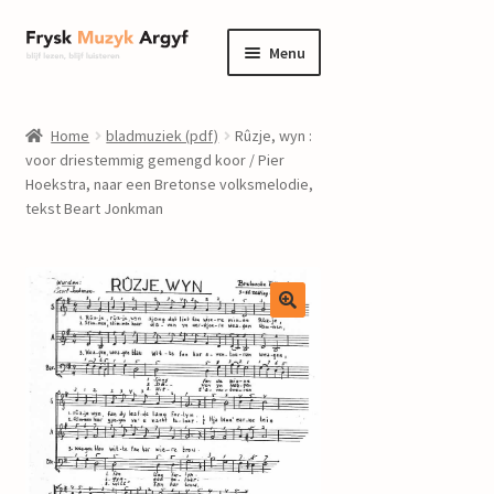
Ga
Ga
Menu
door
naar
naar
de
home
navigatie
inhoud
Home
bladmuziek (pdf)
Rûzje, wyn :
Submenu
voor driestemmig gemengd koor / Pier
informatie
Hoekstra, naar een Bretonse volksmelodie,
uitvouwen
tekst Beart Jonkman
Submenu
winkel
uitvouwen
Componisten
nieuws
events
contact