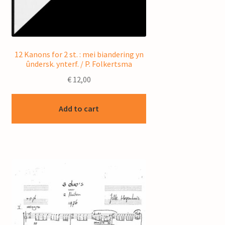
12 Kanons for 2 st. : mei biandering yn
ûndersk. ynterf. / P. Folkertsma
€
12,00
Add to cart