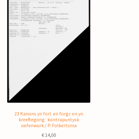
23 Kanons yn forl. en forgr. en yn
kreeftegong : kontrapuntysk
oefenwurk / P. Folkertsma
€
14,00