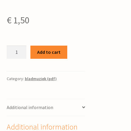
€
1,50
Serenade
Add to cart
op.
2
(versie
voor
Category:
bladmuziek (pdf)
piano
solo)
/
Additional information
O.
Lindeman
quantity
Additional information