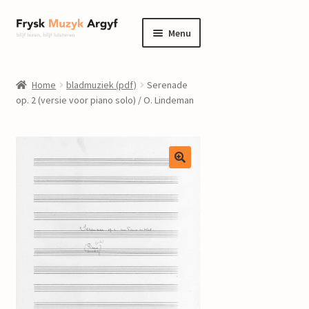
Ga
Ga
Menu
door
naar
naar
de
home
navigatie
inhoud
Home
bladmuziek (pdf)
Serenade
Submenu
op. 2 (versie voor piano solo) / O. Lindeman
informatie
uitvouwen
Submenu
winkel
uitvouwen
Componisten
nieuws
events
contact