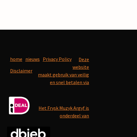
home
nieuws
Privacy Policy
Deze
website
Disclaimer
maakt gebruik van veilig
en snel betalen via
Het Frysk Muzyk Argyf is
onderdeel van