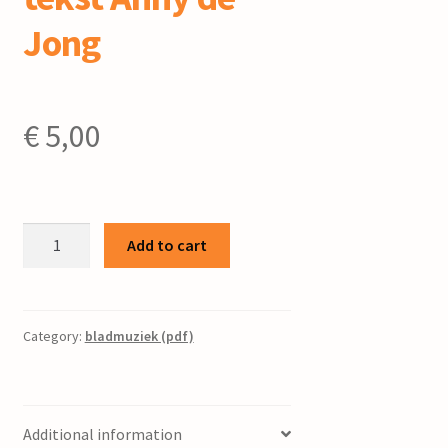
Jong
€
5,00
Sint
Add to cart
Piter
:
voor
gemengd
Category:
bladmuziek (pdf)
koor
/
Jitze
Additional information
Nicolai