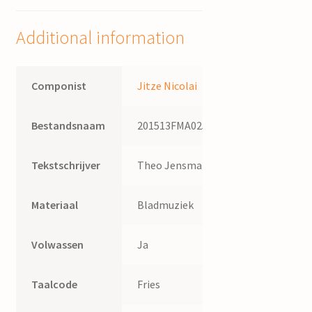
;
tekst
Additional information
Anny
de
Jong
Componist
Jitze Nicolai
quantity
Bestandsnaam
201513FMA025
Tekstschrijver
Theo Jensma
Materiaal
Bladmuziek
Volwassen
Ja
Taalcode
Fries