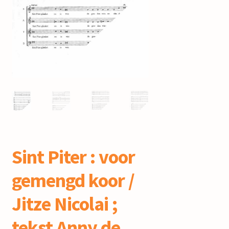
mijn account
Sint Piter : voor
gemengd koor /
Jitze Nicolai ;
tekst Anny de