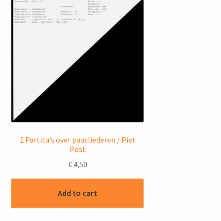
2 Partita’s over paasliederen / Piet
Post
€
4,50
Add to cart