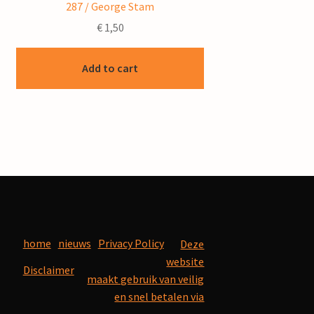
287 / George Stam
€
1,50
Add to cart
home
nieuws
Privacy Policy
Deze
website
Disclaimer
maakt gebruik van veilig
en snel betalen via