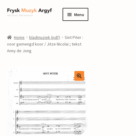
Ga
Ga
Menu
door
naar
naar
de
home
navigatie
inhoud
Home
bladmuziek (pdf)
Sint Piter :
Submenu
voor gemengd koor / Jitze Nicolai ; tekst
informatie
Anny de Jong
uitvouwen
Submenu
winkel
uitvouwen
Componisten
nieuws
events
contact