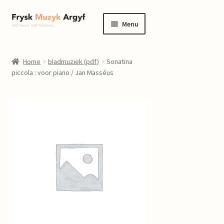
Ga
Ga
Menu
door
naar
naar
de
home
navigatie
inhoud
Home
bladmuziek (pdf)
Sonatina
Submenu
piccola : voor piano / Jan Masséus
informatie
uitvouwen
Submenu
winkel
uitvouwen
Componisten
nieuws
events
contact