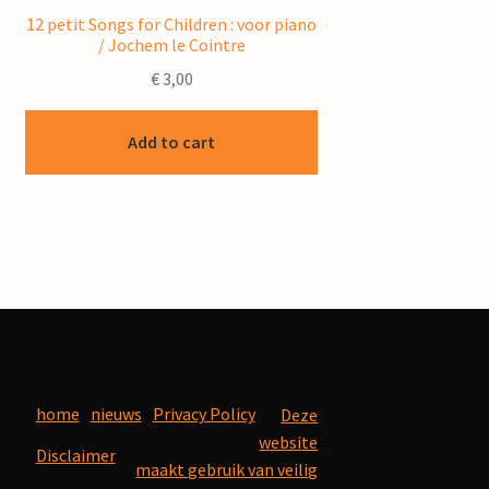
12 petit Songs for Children : voor piano
/ Jochem le Cointre
€
3,00
Add to cart
home
nieuws
Privacy Policy
Deze
website
Disclaimer
maakt gebruik van veilig