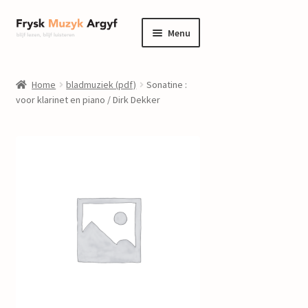
Ga
Ga
Menu
door
naar
naar
de
home
navigatie
inhoud
Home
bladmuziek (pdf)
Sonatine :
Submenu
voor klarinet en piano / Dirk Dekker
informatie
uitvouwen
Submenu
winkel
uitvouwen
Componisten
nieuws
events
contact