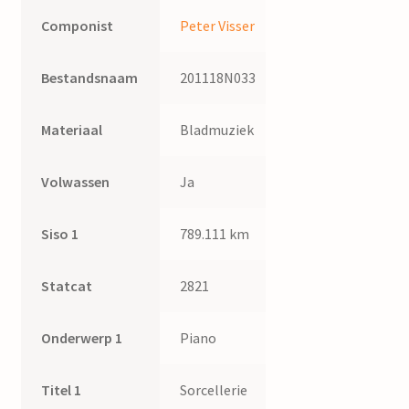
/
Componist
Peter Visser
Peter
Visser
Bestandsnaam
201118N033
quantity
Materiaal
Bladmuziek
Volwassen
Ja
Siso 1
789.111 km
Statcat
2821
Onderwerp 1
Piano
Titel 1
Sorcellerie