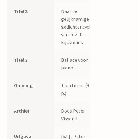
Titel 2
Naar de
gelijknamige
gedichtencyclus
van Jozef
Eijckmans
Titel 3
Ballade voor
piano
Omvang
1 partituur (9
p.)
Archief
Doos Peter
Visser II.
Uitgave
[S.l.] : Peter