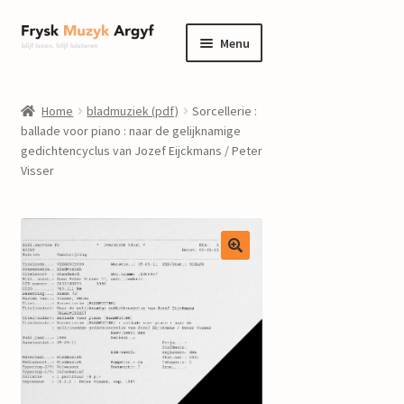
Ga
Ga
Menu
door
naar
naar
de
home
navigatie
inhoud
Home
bladmuziek (pdf)
Sorcellerie :
Submenu
ballade voor piano : naar de gelijknamige
informatie
gedichtencyclus van Jozef Eijckmans / Peter
uitvouwen
Visser
Submenu
winkel
uitvouwen
Componisten
nieuws
events
contact