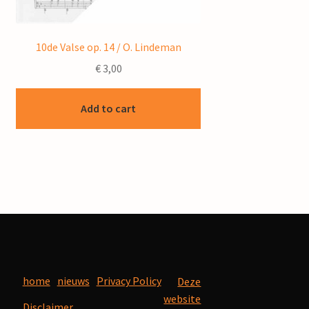
10de Valse op. 14 / O. Lindeman
€
3,00
Add to cart
home
nieuws
Privacy Policy
Deze
website
Disclaimer