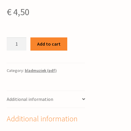
€
4,50
Sorcellerie
Add to cart
:
ballade
voor
piano
Category:
bladmuziek (pdf)
:
naar
de
Additional information
gelijknamige
gedichtencyclus
van
Additional information
Jozef
Eijckmans