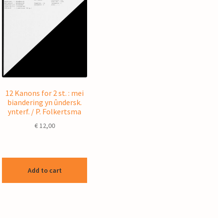
12 Kanons for 2 st. : mei
biandering yn ûndersk.
ynterf. / P. Folkertsma
€
12,00
Add to cart