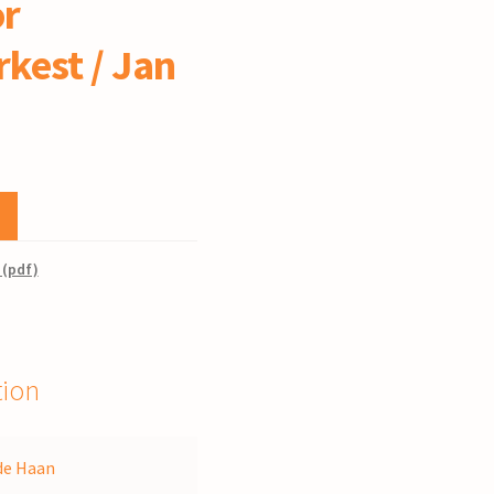
or
rkest / Jan
 (pdf)
tion
de Haan