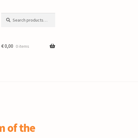
Search
Search
for:
€
0,00
0 items
 of the