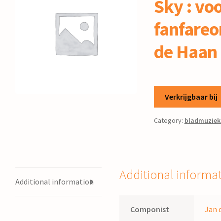
Sky : vo
fanfareo
de Haan
Verkrijgbaar bij
Category:
bladmuziek
Additional informa
Additional information
Componist
Jan 