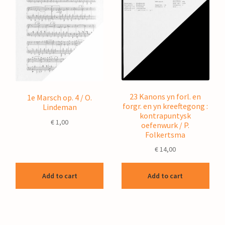
23 Kanons yn forl. en
1e Marsch op. 4 / O.
forgr. en yn kreeftegong :
Lindeman
kontrapuntysk
€
1,00
oefenwurk / P.
Folkertsma
€
14,00
Add to cart
Add to cart