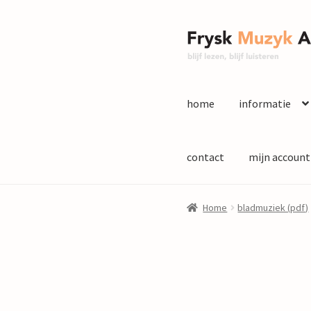
Ga
Ga
door
naar
naar
de
navigatie
inhoud
home
informatie
contact
mijn account
Home
bladmuziek (pdf)