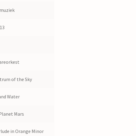
muziek
13
areorkest
trum of the Sky
and Water
Planet Mars
rlude in Orange Minor