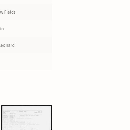
ow Fields
in
Leonard