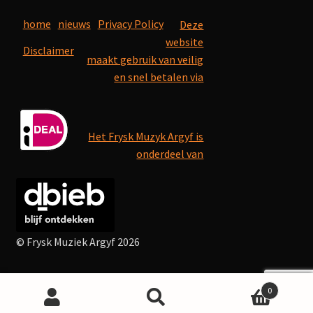
home
nieuws
Privacy Policy
Deze
website
Disclaimer
maakt gebruik van veilig
en snel betalen via
Het Frysk Muzyk Argyf is
onderdeel van
© Frysk Muziek Argyf 2026
0
Search
Search