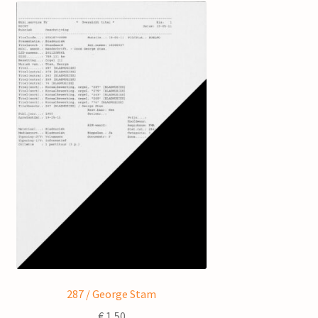
287 / George Stam
€
1,50