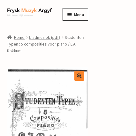
Ga
Ga
Menu
door
naar
naar
de
home
navigatie
inhoud
Home
bladmuziek (pdf)
Studenten
Submenu
Typen : 5 composities voor piano / L.A.
informatie
Dokkum
uitvouwen
Submenu
winkel
uitvouwen
Componisten
nieuws
events
contact