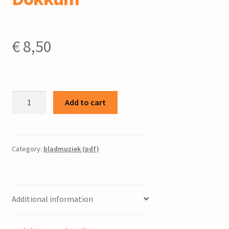
€
8,50
Studenten
Add to cart
Typen
:
5
composities
Category:
bladmuziek (pdf)
voor
piano
/
Additional information
L.A.
Dokkum
quantity