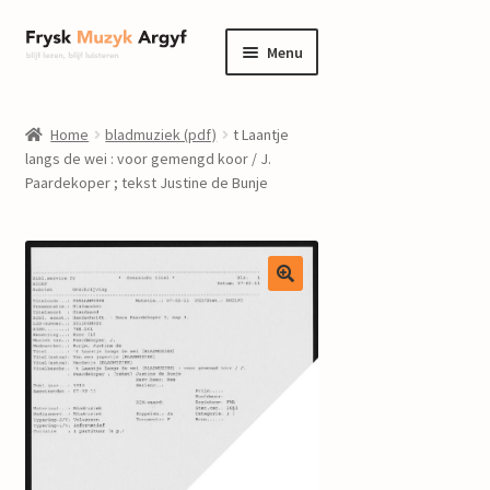
Ga
Ga
Menu
door
naar
naar
de
home
navigatie
inhoud
Home
bladmuziek (pdf)
t Laantje
Submenu
langs de wei : voor gemengd koor / J.
informatie
Paardekoper ; tekst Justine de Bunje
uitvouwen
Submenu
winkel
uitvouwen
Componisten
nieuws
events
contact