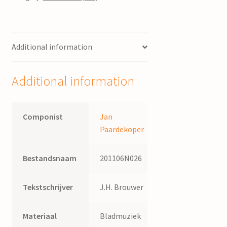
:
voor
gemengd
Additional information
koor
/
J.
Additional information
Paardekoper
;
tekst
Componist
Jan
Justine
Paardekoper
de
Bunje
Bestandsnaam
201106N026
quantity
Tekstschrijver
J.H. Brouwer
Materiaal
Bladmuziek