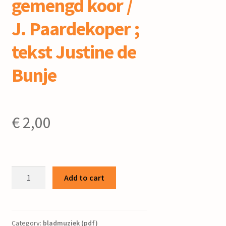
gemengd koor /
J. Paardekoper ;
tekst Justine de
Bunje
€
2,00
t
Add to cart
Laantje
langs
de
wei
Category:
bladmuziek (pdf)