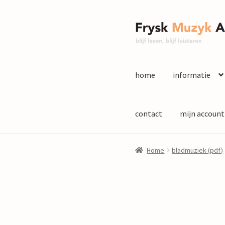
Ga
Ga
door
naar
naar
de
navigatie
inhoud
home
informatie
contact
mijn account
Home
bladmuziek (pdf)