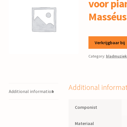
voor pia
Masséus
Verkrijgbaar bij
Category:
bladmuziek
Additional informa
Additional information
Componist
Materiaal