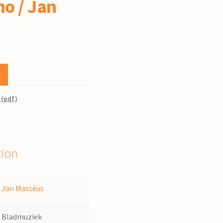
no / Jan
 (pdf)
tion
Jan Masséus
Bladmuziek