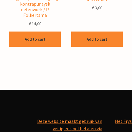
kontrapuntysk
€
3,00
oefenwurk / P.
Folkertsma
€
14,00
Add to cart
Add to cart
Deze website maakt gebruik van
Het Frys
veilig en snel betalen via