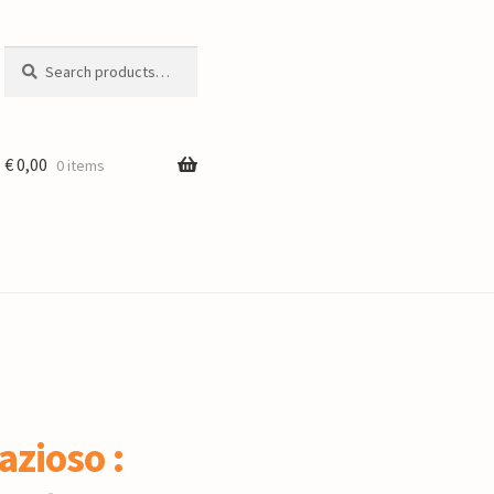
Search
Search
for:
€
0,00
0 items
azioso :