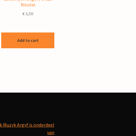
Nicolai
€
3,50
Add to cart
k Muzyk Argyf is onderdeel
van