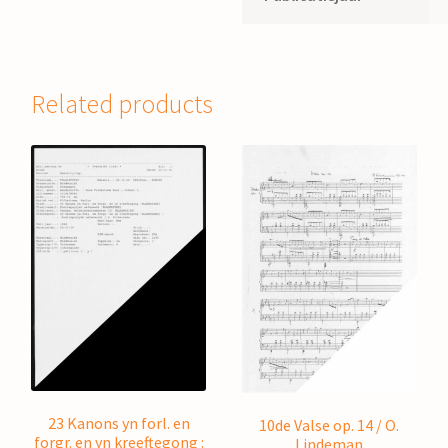
Related products
23 Kanons yn forl. en
10de Valse op. 14 / O.
forgr. en yn kreeftegong :
Lindeman