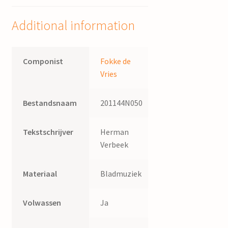
tekst:
Herman
Additional information
Verbeek
quantity
Componist
Fokke de
Vries
Bestandsnaam
201144N050
Tekstschrijver
Herman
Verbeek
Materiaal
Bladmuziek
Volwassen
Ja