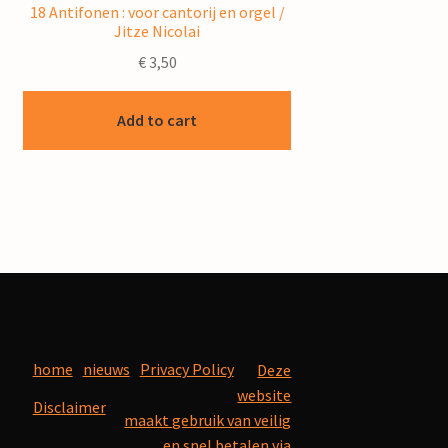
18 Antifonen : voor cantorij en orgel /
Jitze Nicolai
€
3,50
Add to cart
home
nieuws
Privacy Policy
Deze
website
Disclaimer
maakt gebruik van veilig
en snel betalen via