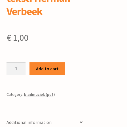
Verbeek
€
1,00
Uit
Add to cart
hoeveel
eeuwen
/
mel.:
Category:
bladmuziek (pdf)
Fokke
de
Vries
Additional information
;