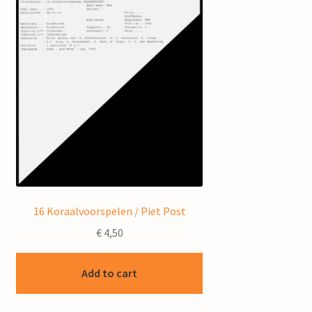
16 Koraalvoorspelen / Piet Post
€
4,50
Add to cart