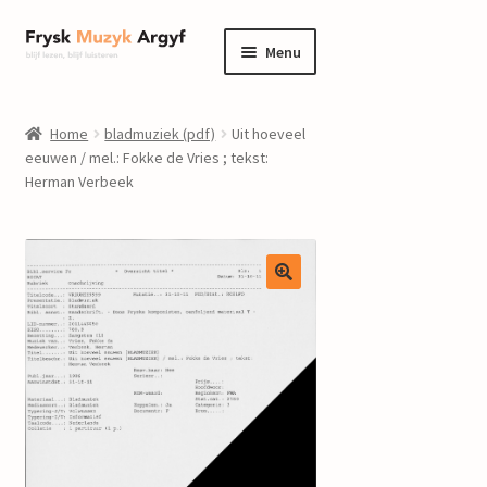
Ga
Ga
Menu
door
naar
naar
de
home
navigatie
inhoud
Home
bladmuziek (pdf)
Uit hoeveel
Submenu
eeuwen / mel.: Fokke de Vries ; tekst:
informatie
Herman Verbeek
uitvouwen
Submenu
winkel
uitvouwen
Componisten
nieuws
events
contact