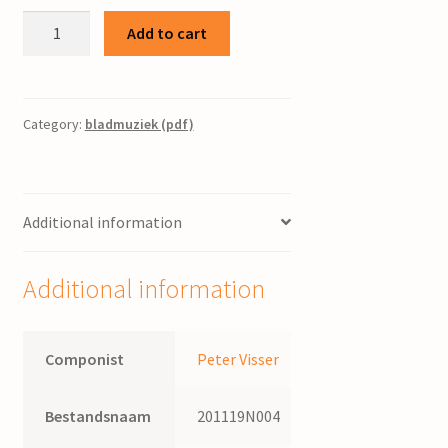
Variaties
Add to cart
over
een
oude
Ierse
Category:
bladmuziek (pdf)
melodie
:
voor
Additional information
cello
(beginners}
en
Additional information
piano
/
Peter
Componist
Peter Visser
Visser
quantity
Bestandsnaam
201119N004