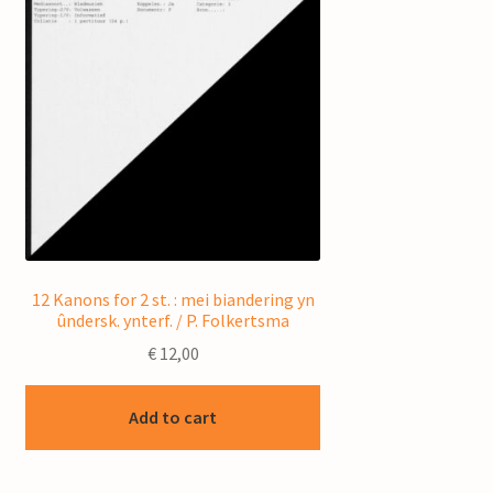
12 Kanons for 2 st. : mei biandering yn
ûndersk. ynterf. / P. Folkertsma
€
12,00
Add to cart