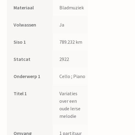
Materiaal
Bladmuziek
Volwassen
Ja
Siso 1
789.232 km
Statcat
2922
Onderwerp 1
Cello ; Piano
Titel 1
Variaties
over een
oude Ierse
melodie
Omvang
1 partituur