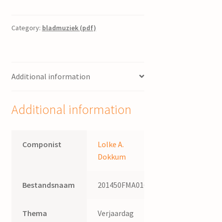
zonder
notenschrift
/
Category:
bladmuziek (pdf)
Lolke
Ages
Dokkum
Additional information
quantity
Additional information
Componist
Lolke A.
Dokkum
Bestandsnaam
201450FMA016
Thema
Verjaardag