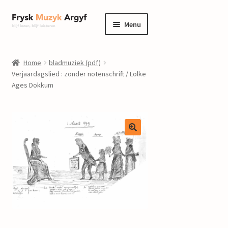
Ga
Ga
Menu
door
naar
naar
de
home
navigatie
inhoud
Home
bladmuziek (pdf)
Submenu
Verjaardagslied : zonder notenschrift / Lolke
informatie
Ages Dokkum
uitvouwen
Submenu
winkel
uitvouwen
Componisten
nieuws
events
contact