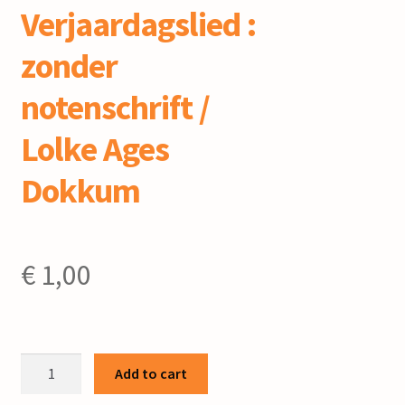
Verjaardagslied :
mijn account
zonder
notenschrift /
Lolke Ages
Dokkum
€
1,00
Verjaardagslied
Add to cart
: