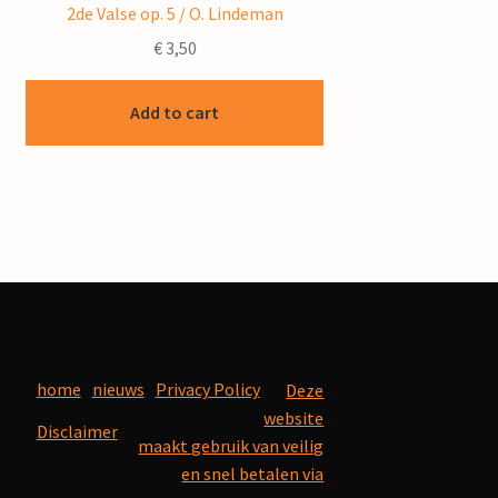
2de Valse op. 5 / O. Lindeman
€
3,50
Add to cart
home
nieuws
Privacy Policy
Deze
website
Disclaimer
maakt gebruik van veilig
en snel betalen via