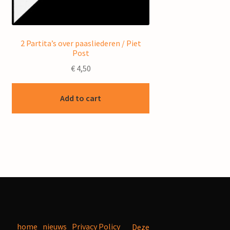
2 Partita’s over paasliederen / Piet
Post
€
4,50
Add to cart
home
nieuws
Privacy Policy
Deze