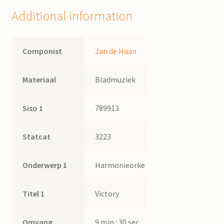
Additional information
Componist
Jan de Haan
Materiaal
Bladmuziek
Siso 1
789913
Statcat
3223
Onderwerp 1
Harmonieorkest
Titel 1
Victory
Omvang
9 min : 30 sec