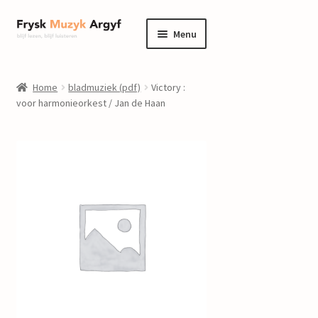
Ga
Ga
Menu
door
naar
naar
de
home
navigatie
inhoud
Home
bladmuziek (pdf)
Victory :
Submenu
voor harmonieorkest / Jan de Haan
informatie
uitvouwen
Submenu
winkel
uitvouwen
Componisten
nieuws
events
contact