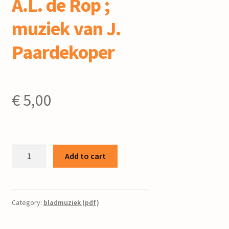
A.L. de Rop ;
muziek van J.
Paardekoper
€
5,00
Voorjaarsdroom
Add to cart
:
cantate
voor
gemengd
Category:
bladmuziek (pdf)
koor,
sopraan,