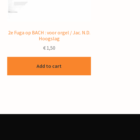
2e Fuga op BACH : voor orgel / Jac. N.D.
Hoogslag
€
1,50
Add to cart