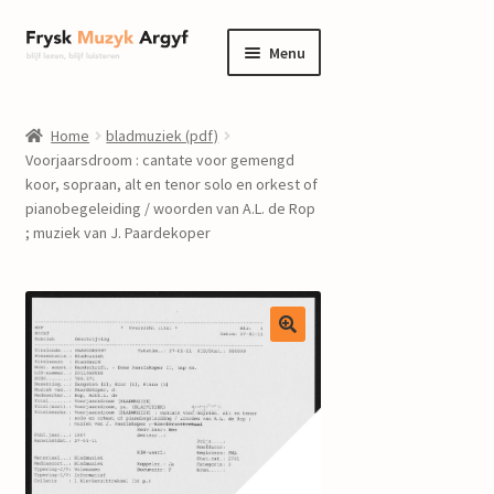
Ga
Ga
Menu
door
naar
naar
de
home
navigatie
inhoud
Home
bladmuziek (pdf)
Submenu
Voorjaarsdroom : cantate voor gemengd
informatie
koor, sopraan, alt en tenor solo en orkest of
uitvouwen
pianobegeleiding / woorden van A.L. de Rop
Submenu
winkel
; muziek van J. Paardekoper
uitvouwen
Componisten
nieuws
events
contact