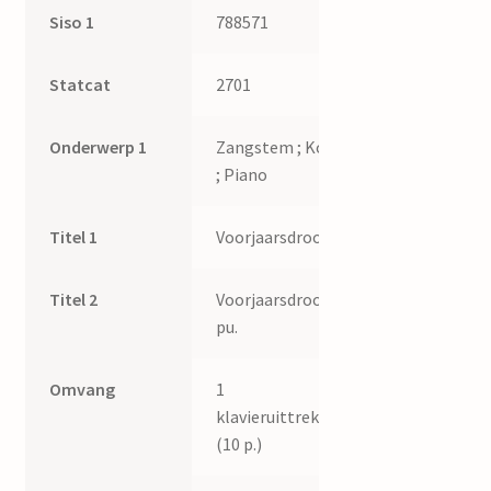
Siso 1
788571
Paardekoper
quantity
Statcat
2701
Onderwerp 1
Zangstem ; Koor
; Piano
Titel 1
Voorjaarsdroom
Titel 2
Voorjaarsdroom,
pu.
Omvang
1
klavieruittreksel
(10 p.)