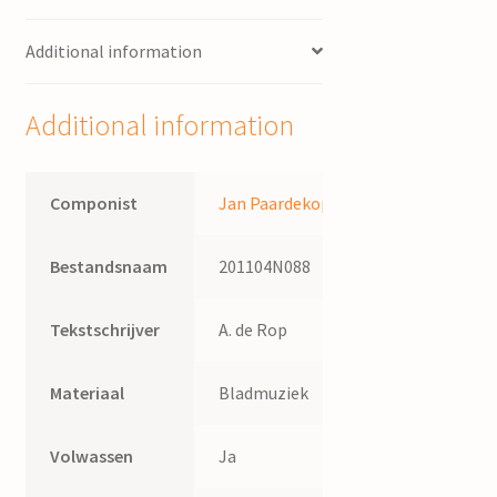
alt
Additional information
en
tenor
solo
Additional information
en
orkest
of
Componist
Jan Paardekoper
pianobegeleiding
/
Bestandsnaam
201104N088
woorden
van
A.L.
Tekstschrijver
A. de Rop
de
Rop
Materiaal
Bladmuziek
;
muziek
Volwassen
Ja
van
J.