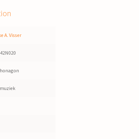
tion
e A. Visser
142N020
Shonagon
dmuziek
1