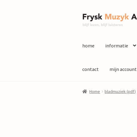
Ga
Ga
door
naar
naar
de
navigatie
inhoud
home
informatie
contact
mijn account
Home
bladmuziek (pdf)