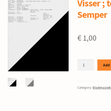
Visser ; 
Semper
€
1,00
Wiebke
Add 
/
Bouke
Visser
;
Category:
bladmuziek
tekst:
Georg
Semper