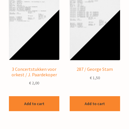
3 Concertstukken voor
287 / George Stam
orkest / J. Paardekoper
€
1,50
€
2,00
Add to cart
Add to cart