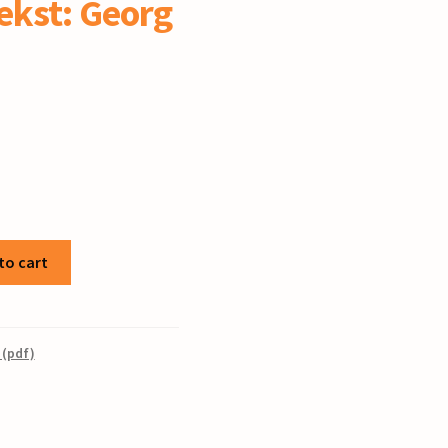
tekst: Georg
to cart
 (pdf)