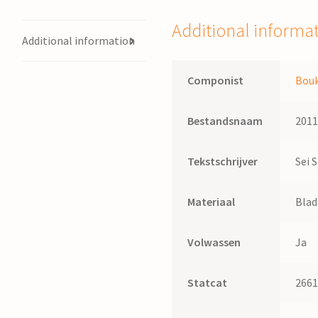
quantity
Additional informa
Additional information
Componist
Bouk
Bestandsnaam
201
Tekstschrijver
Sei 
Materiaal
Bla
Volwassen
Ja
Statcat
266