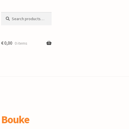
Search
Search
for:
€
0,00
0 items
 Bouke