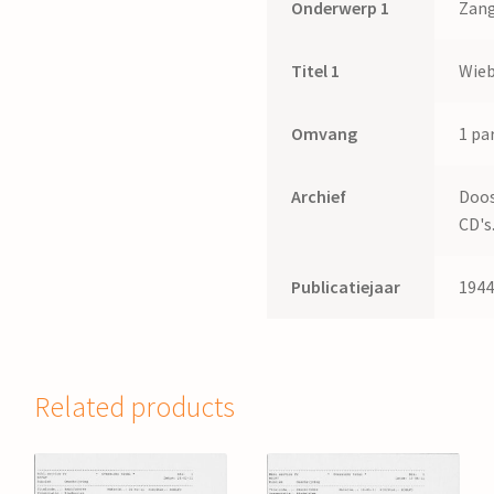
Onderwerp 1
Zang
Titel 1
Wie
Omvang
1 par
Archief
Doos
CD's
Publicatiejaar
194
Related products