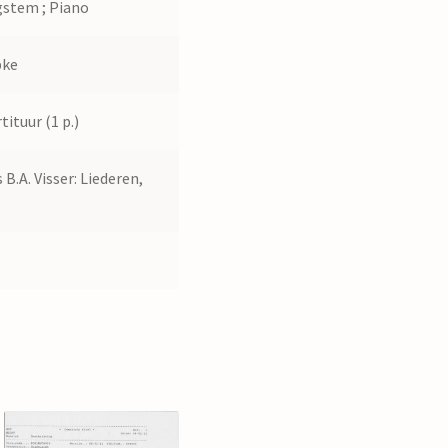
stem ; Piano
bke
tituur (1 p.)
 B.A. Visser: Liederen,
.
4