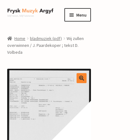
Ga
Ga
Menu
door
naar
naar
de
home
navigatie
inhoud
Home
bladmuziek (pdf)
Wij zullen
Submenu
overwinnen / J. Paardekoper ; tekst D.
informatie
Volbeda
uitvouwen
Submenu
winkel
uitvouwen
Componisten
nieuws
events
contact