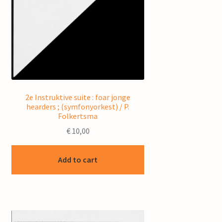
2e Instruktive suite : foar jonge
hearders ; (symfonyorkest) / P.
Folkertsma
€
10,00
Add to cart