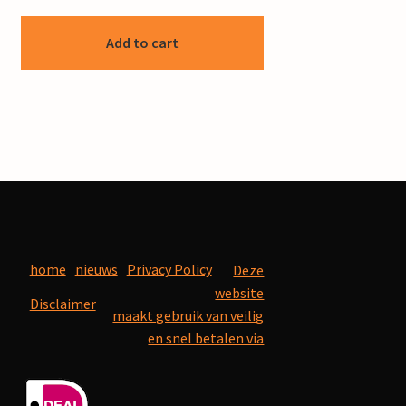
Add to cart
home
nieuws
Privacy Policy
Deze
website
Disclaimer
maakt gebruik van veilig
en snel betalen via