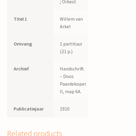
; Orkest
Titel 1
Willem van
Arkel
Omvang
1 partituur
(21 p.)
Archief
Handschrift.
– Doos
Paardekoper
II, map 6A.
Publicatiejaar
1910
Related products