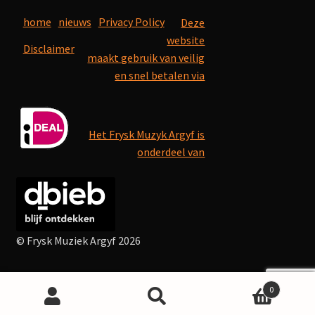
home
nieuws
Privacy Policy
Deze
website
Disclaimer
maakt gebruik van veilig
en snel betalen via
Het Frysk Muzyk Argyf is
onderdeel van
© Frysk Muziek Argyf 2026
0
Search
Search