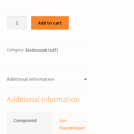
Willem
Add to cart
van
Arkel
:
cantate
Category:
bladmuziek (pdf)
voor
mannenkoor
en
Additional information
soli
/
J.
Additional information
Paardekoper
;
woorden
Componist
Jan
van
Paardekoper
H.A.