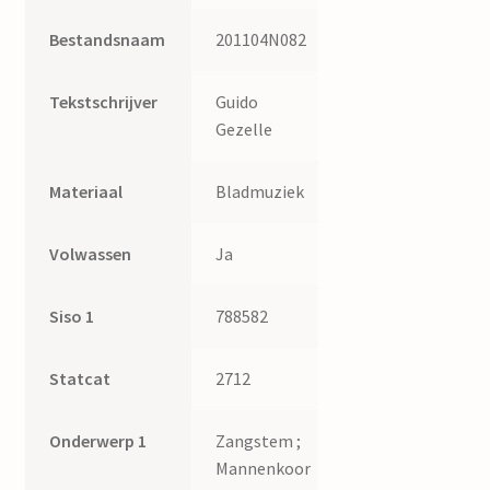
van
Bestandsnaam
201104N082
Goch
quantity
Tekstschrijver
Guido
Gezelle
Materiaal
Bladmuziek
Volwassen
Ja
Siso 1
788582
Statcat
2712
Onderwerp 1
Zangstem ;
Mannenkoor