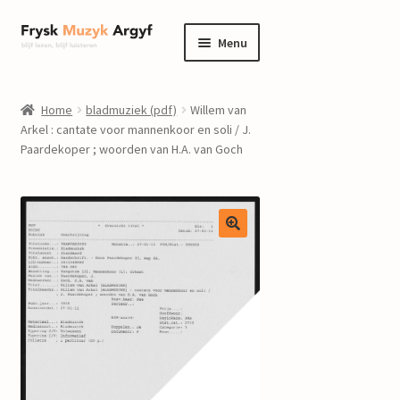
Ga
Ga
Menu
door
naar
naar
de
home
navigatie
inhoud
Home
bladmuziek (pdf)
Willem van
Submenu
Arkel : cantate voor mannenkoor en soli / J.
informatie
Paardekoper ; woorden van H.A. van Goch
uitvouwen
Submenu
winkel
uitvouwen
Componisten
nieuws
events
contact