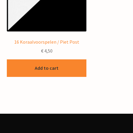
16 Koraalvoorspelen / Piet Post
€
4,50
Add to cart