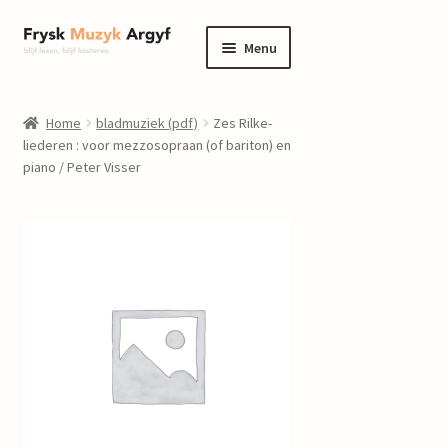
Ga
Ga
Menu
door
naar
naar
de
home
navigatie
inhoud
Home
bladmuziek (pdf)
Zes Rilke-
Submenu
liederen : voor mezzosopraan (of bariton) en
informatie
piano / Peter Visser
uitvouwen
Submenu
winkel
uitvouwen
Componisten
nieuws
events
contact