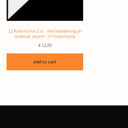
12 Kanons for 2 st. : mei biandering yn
ûndersk. ynterf. / P. Folkertsma
€
12,00
Add to cart