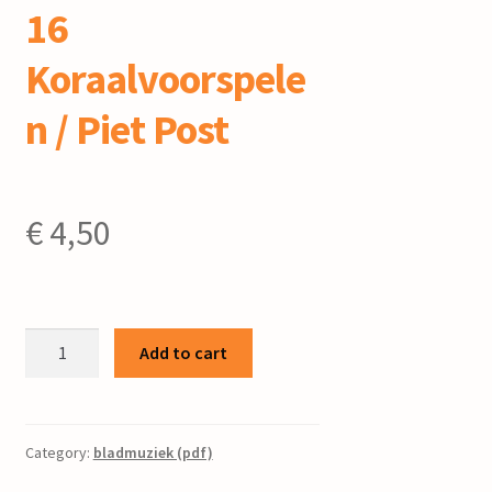
16
Koraalvoorspele
n / Piet Post
€
4,50
16
Add to cart
Koraalvoorspelen
/
Piet
Post
Category:
bladmuziek (pdf)
quantity