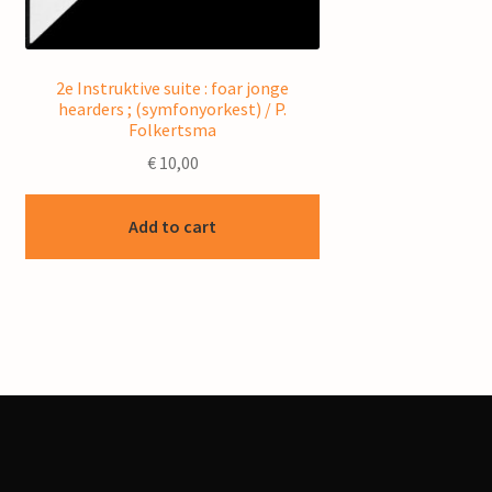
2e Instruktive suite : foar jonge
hearders ; (symfonyorkest) / P.
Folkertsma
€
10,00
Add to cart