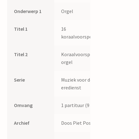
Onderwerp 1
Orgel
Titel 1
16
koraalvoorspelen
Titel 2
Koraalvoorspelen,
orgel
Serie
Muziek voor de
eredienst
Omvang
1 partituur (9 p.)
Archief
Doos Piet Post III.