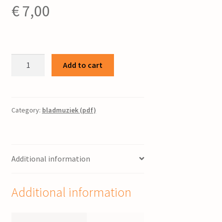
€
7,00
3
Add to cart
Duo's
:
voor
2
Category:
bladmuziek (pdf)
fluiten
/
Jelle
Additional information
Hogenhuis
quantity
Additional information