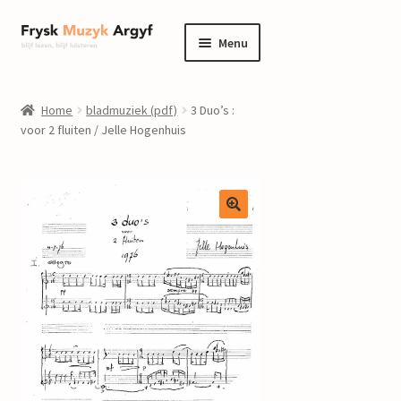
Ga
Ga
Menu
door
naar
naar
de
home
navigatie
inhoud
Home
bladmuziek (pdf)
3 Duo’s :
Submenu
voor 2 fluiten / Jelle Hogenhuis
informatie
uitvouwen
Submenu
winkel
uitvouwen
Componisten
nieuws
events
contact