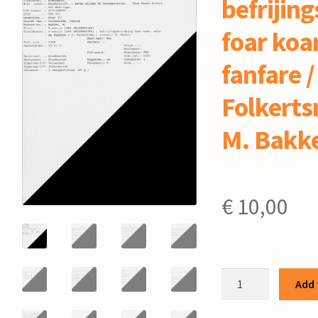
befrijing
foar koar
fanfare /
Folkerts
M. Bakk
€
10,00
5
Add 
Maeije
1969