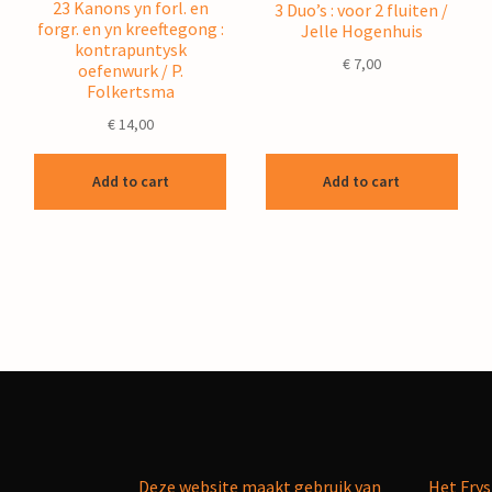
23 Kanons yn forl. en
3 Duo’s : voor 2 fluiten /
forgr. en yn kreeftegong :
Jelle Hogenhuis
kontrapuntysk
€
7,00
oefenwurk / P.
Folkertsma
€
14,00
Add to cart
Add to cart
Deze website maakt gebruik van
Het Frys