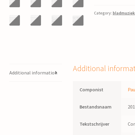
:
befrijingsbitinking
Category:
bladmuziek
foar
koar,
solo
en
fanfare
/
P.
Additional informa
Additional information
Folkertsma
;
tekst:
Componist
Pau
M.
Bakker
Bestandsnaam
20
quantity
Tekstschrijver
Con