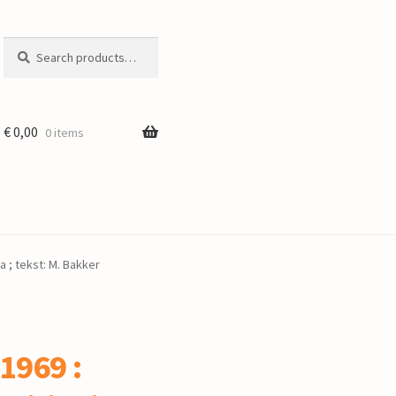
Search
Search
for:
€
0,00
0 items
a ; tekst: M. Bakker
 1969 :