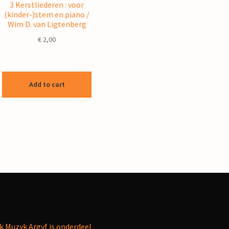
3 Kerstliederen : voor
(kinder-)stem en piano /
Wim D. van Ligtenberg
€
2,00
Add to cart
k Muzyk Argyf is onderdeel