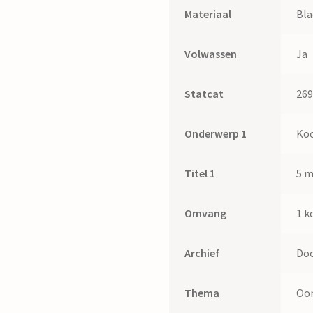
Materiaal
Bl
Volwassen
Ja
Statcat
26
Onderwerp 1
Ko
Titel 1
5 m
Omvang
1 k
Archief
Doo
Thema
Oor