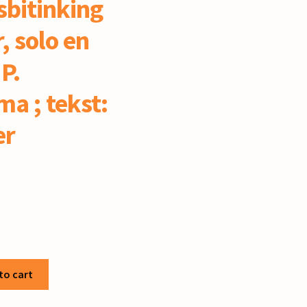
sbitinking
, solo en
 P.
ma ; tekst:
er
to cart