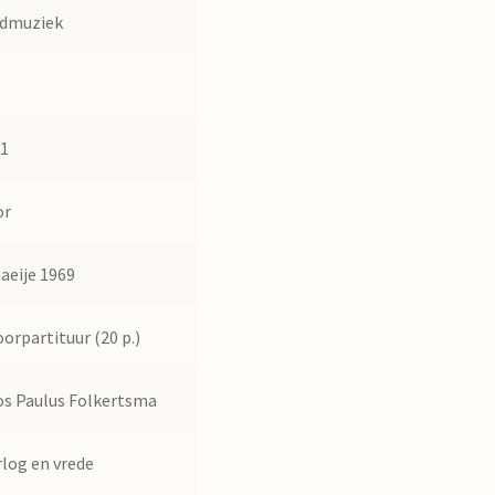
admuziek
91
or
aeije 1969
oorpartituur (20 p.)
s Paulus Folkertsma
log en vrede