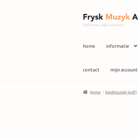
Ga
Ga
door
naar
naar
de
navigatie
inhoud
home
informatie
contact
mijn account
Home
bladmuziek (pdf)