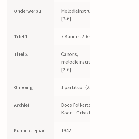
Onderwerp 1
Melodieinstrument
[2-6]
Titel 1
7 Kanons 2-6 st.
Titel 2
Canons,
melodieinstrumenten
[2-6]
Omvang
1 partituur (23 p.)
Archief
Doos Folkertsma
Koor + Orkest I.
Publicatiejaar
1942