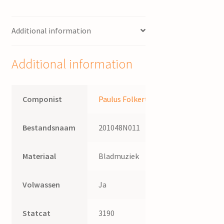
P.
Folkertsma
Additional information
quantity
Additional information
Componist
Paulus Folkertsma
Bestandsnaam
201048N011
Materiaal
Bladmuziek
Volwassen
Ja
Statcat
3190