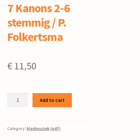
7 Kanons 2-6
stemmig / P.
Folkertsma
€
11,50
7
Add to cart
Kanons
2-
6
stemmig
Category:
bladmuziek (pdf)
/