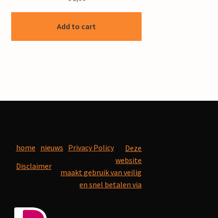
Add to cart
home
nieuws
Privacy Policy
Deze
website
Disclaimer
maakt gebruik van veilig
en snel betalen via