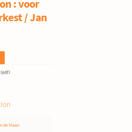
on : voor
rkest / Jan
 (pdf)
tion
n de Haan