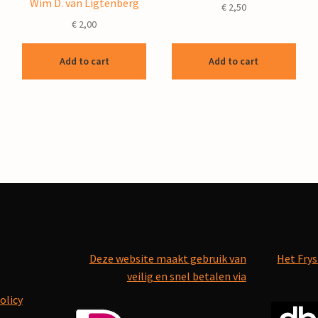
Wim D. van Ligtenberg
€
2,50
€
2,00
Add to cart
Add to cart
Deze website maakt gebruik van
Het Frys
veilig en snel betalen via
olicy