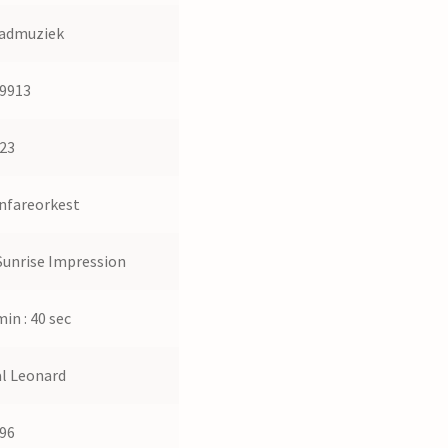
admuziek
9913
23
nfareorkest
Sunrise Impression
min : 40 sec
l Leonard
96