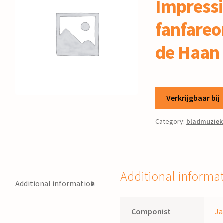
Impressi
fanfareo
de Haan
Verkrijgbaar bij
Category:
bladmuziek
Additional informa
Additional information
Componist
Ja