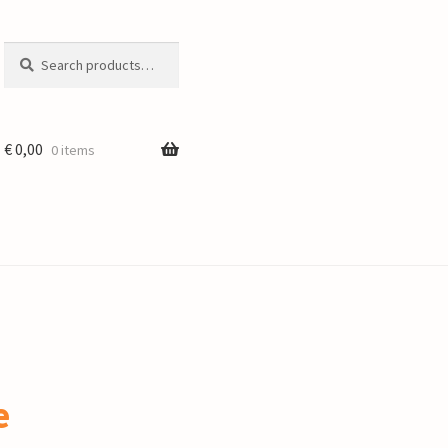
Search
Search
for:
€
0,00
0 items
e