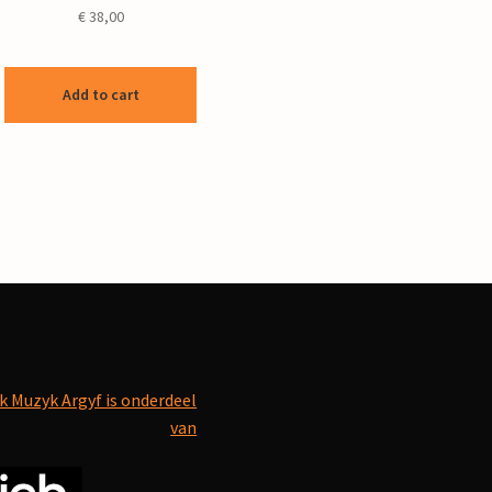
€
38,00
Add to cart
k Muzyk Argyf is onderdeel
van