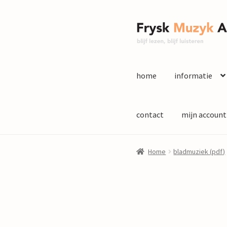
Ga
Ga
door
naar
naar
de
navigatie
inhoud
home
informatie
contact
mijn account
Home
bladmuziek (pdf)