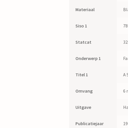
Materiaal
Bl
Siso 1
78
Statcat
32
Onderwerp 1
Fa
Titel 1
A 
Omvang
6 
Uitgave
Ha
Publicatiejaar
19