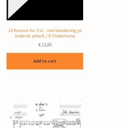
12 Kanons for 2 st. : mei biandering yn
ûndersk. ynterf. / P. Folkertsma
€
12,00
Add to cart