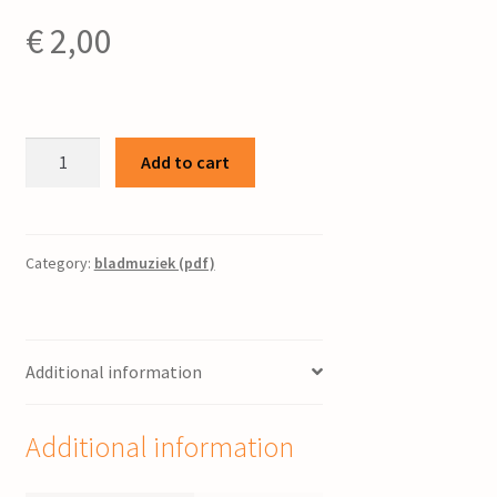
€
2,00
Adagio
Add to cart
/
Piet
Post
quantity
Category:
bladmuziek (pdf)
Additional information
Additional information