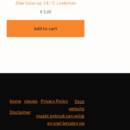
10de Valse op. 14 / O. Lindeman
€
3,00
Add to cart
home
nieuws
Privacy Policy
Deze
website
Disclaimer
maakt gebruik van veilig
en snel betalen via