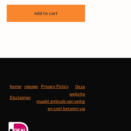
Add to cart
home
nieuws
Privacy Policy
Deze
website
Disclaimer
maakt gebruik van veilig
en snel betalen via