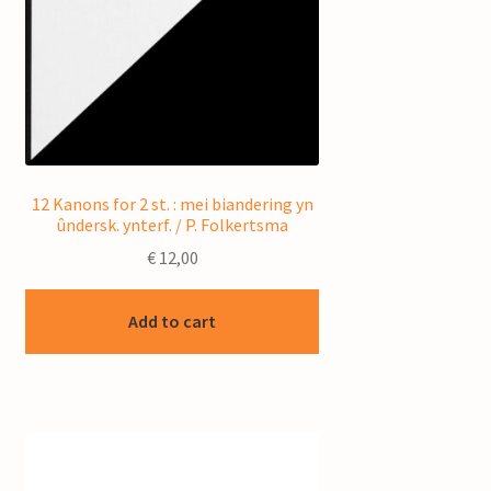
12 Kanons for 2 st. : mei biandering yn
ûndersk. ynterf. / P. Folkertsma
€
12,00
Add to cart