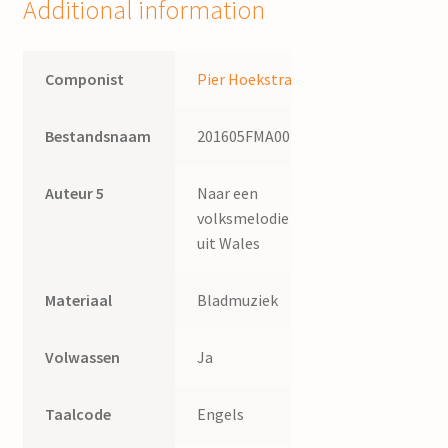
Additional information
volksmelodie
uit
Wales
Componist
Pier Hoekstra
quantity
Bestandsnaam
201605FMA002
Auteur 5
Naar een
volksmelodie
uit Wales
Materiaal
Bladmuziek
Volwassen
Ja
Taalcode
Engels