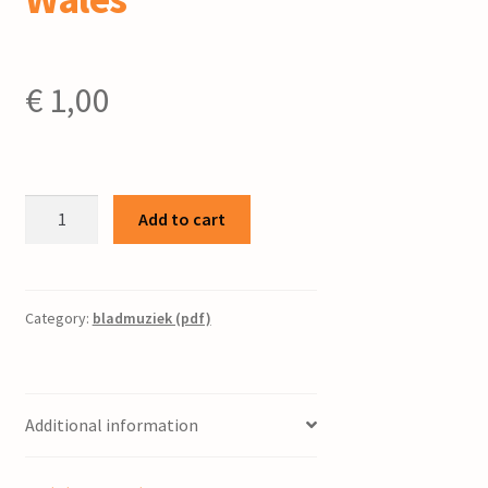
€
1,00
All
Add to cart
through
the
night
:
Category:
bladmuziek (pdf)
voor
gemengd
koor
Additional information
/
Pier
Hoekstra,