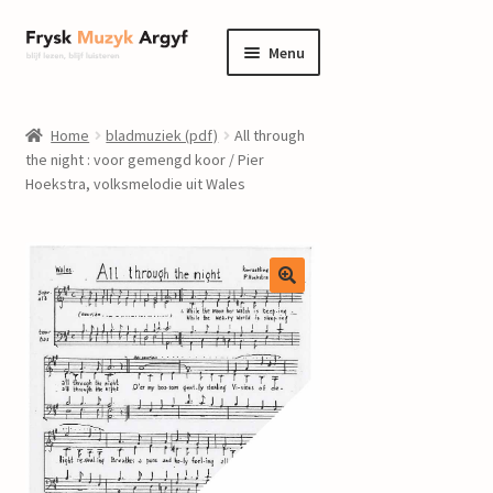
Ga
Ga
Menu
door
naar
naar
de
home
navigatie
inhoud
Home
bladmuziek (pdf)
All through
Submenu
the night : voor gemengd koor / Pier
informatie
Hoekstra, volksmelodie uit Wales
uitvouwen
Submenu
winkel
uitvouwen
Componisten
nieuws
events
contact