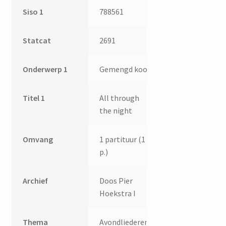
Siso 1
788561
Statcat
2691
Onderwerp 1
Gemengd koor
Titel 1
All through
the night
Omvang
1 partituur (1
p.)
Archief
Doos Pier
Hoekstra I
Thema
Avondliederen,