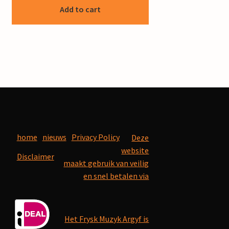
Add to cart
home
nieuws
Privacy Policy
Deze
website
Disclaimer
maakt gebruik van veilig
en snel betalen via
Het Frysk Muzyk Argyf is