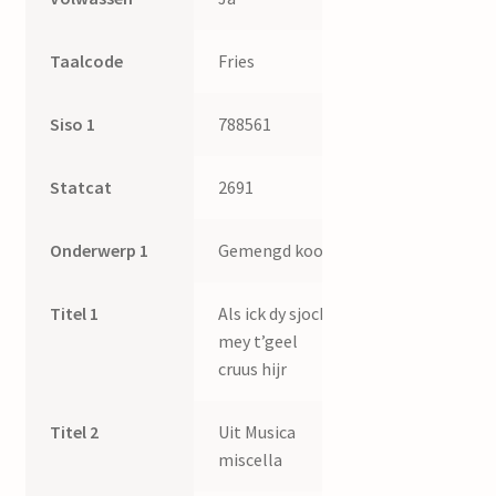
Taalcode
Fries
Siso 1
788561
Statcat
2691
Onderwerp 1
Gemengd koor
Titel 1
Als ick dy sjoch
mey t’geel
cruus hijr
Titel 2
Uit Musica
miscella