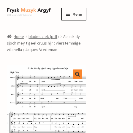
Ga
Ga
Menu
door
naar
naar
de
home
navigatie
inhoud
Home
bladmuziek (pdf)
Als ick dy
Submenu
sjoch mey t’geel cruus hijr : vierstemmige
informatie
villanella / Jaques Vredeman
uitvouwen
Submenu
winkel
uitvouwen
Componisten
nieuws
events
contact