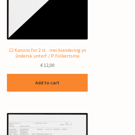
12 Kanons for 2 st. : mei biandering yn
ûndersk. ynterf. / P. Folkertsma
€
12,00
Add to cart