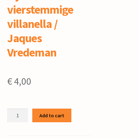
vierstemmige
villanella /
Jaques
Vredeman
€
4,00
Als
Add to cart
ick
dy
sjoch