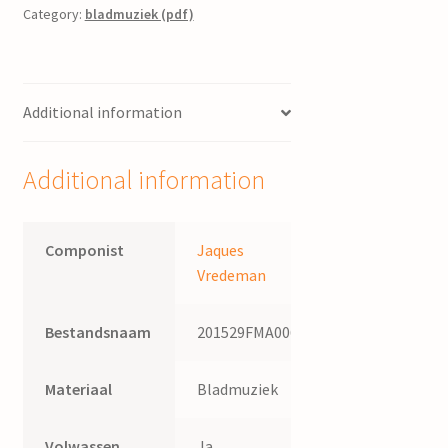
mey
Category:
bladmuziek (pdf)
t’geel
cruus
hijr
Additional information
:
vierstemmige
villanella
Additional information
/
Jaques
Vredeman
Componist
Jaques
quantity
Vredeman
Bestandsnaam
201529FMA006
Materiaal
Bladmuziek
Volwassen
Ja