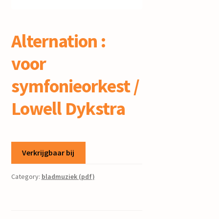
mijn account
Alternation :
voor
symfonieorkest /
Lowell Dykstra
Verkrijgbaar bij
Category:
bladmuziek (pdf)