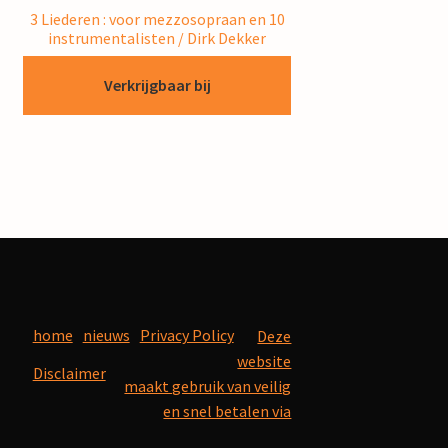
3 Liederen : voor mezzosopraan en 10
instrumentalisten / Dirk Dekker
Verkrijgbaar bij
home
nieuws
Privacy Policy
Deze
website
Disclaimer
maakt gebruik van veilig
en snel betalen via