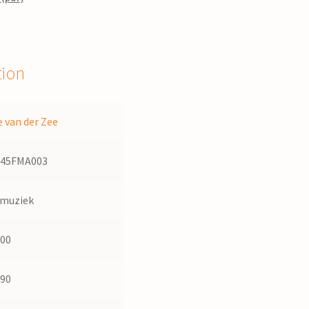
tion
e van der Zee
745FMA003
dmuziek
700
990