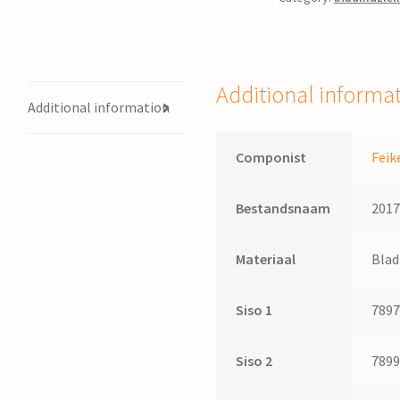
koperblazers
en
slagwerk
/
Additional informa
Feike
Additional information
van
der
Componist
Feik
Zee
quantity
Bestandsnaam
201
Materiaal
Bla
Siso 1
789
Siso 2
789