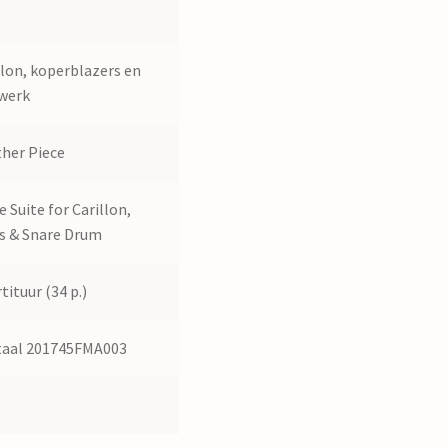
0
llon, koperblazers en
werk
her Piece
e Suite for Carillon,
s & Snare Drum
tituur (34 p.)
taal 201745FMA003
5