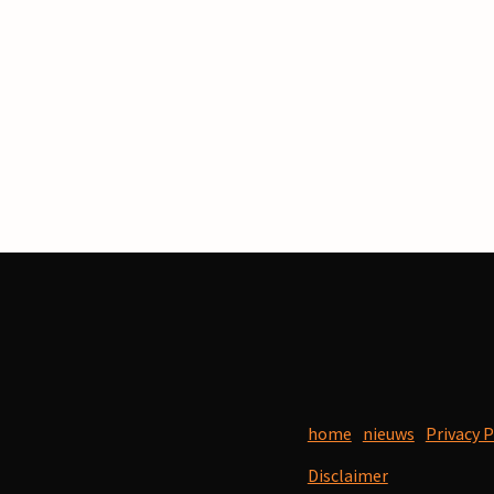
home
nieuws
Privacy P
Disclaimer