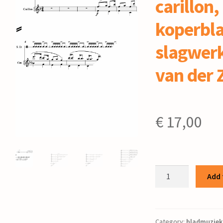
carillon,
koperbla
slagwerk
van der 
€
17,00
Another
Add 
Piece
:
voor
carillon,
Category:
bladmuziek