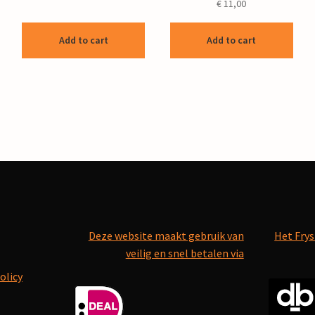
€
11,00
Add to cart
Add to cart
Deze website maakt gebruik van
Het Frys
veilig en snel betalen via
olicy