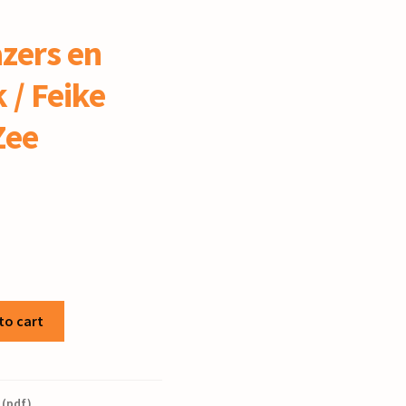
zers en
 / Feike
Zee
to cart
 (pdf)