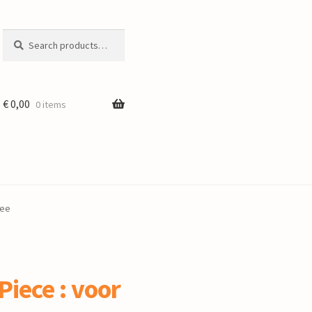
Search
Search
for:
€
0,00
0 items
Zee
Piece : voor