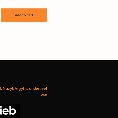
Add to cart
k Muzyk Argyf is onderdeel
van