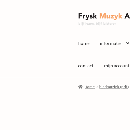
Ga
Ga
door
naar
naar
de
navigatie
inhoud
home
informatie
contact
mijn account
Home
bladmuziek (pdf)