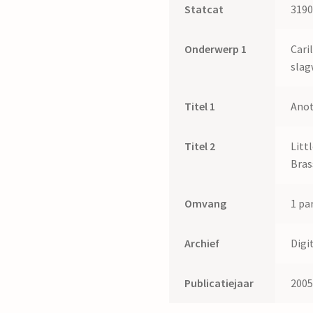
Statcat
319
Onderwerp 1
Cari
slag
Titel 1
Anot
Titel 2
Littl
Bras
Omvang
1 par
Archief
Digi
Publicatiejaar
200