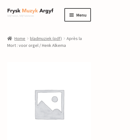
Ga
Ga
Menu
door
naar
naar
de
home
navigatie
inhoud
Home
bladmuziek (pdf)
Après la
Submenu
Mort : voor orgel / Henk Alkema
informatie
uitvouwen
Submenu
winkel
uitvouwen
Componisten
nieuws
events
contact