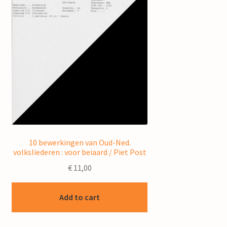
10 bewerkingen van Oud-Ned.
volksliederen : voor beiaard / Piet Post
€
11,00
Add to cart