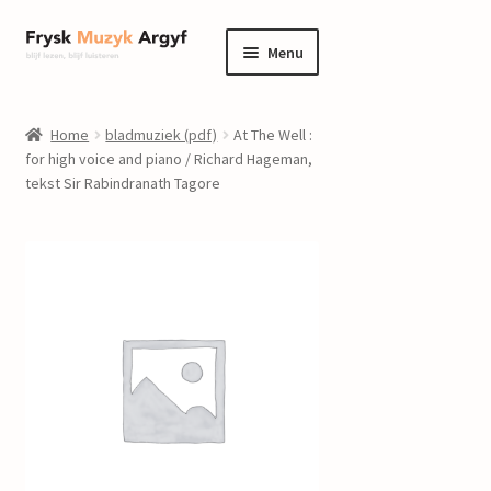
Ga
Ga
Menu
door
naar
naar
de
home
navigatie
inhoud
Home
bladmuziek (pdf)
At The Well :
Submenu
for high voice and piano / Richard Hageman,
informatie
tekst Sir Rabindranath Tagore
uitvouwen
Submenu
winkel
uitvouwen
Componisten
nieuws
events
contact