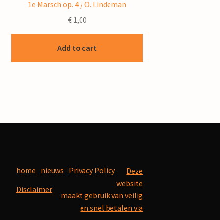
1e Marsch op. 4 / O. Lindeman
€
1,00
Add to cart
home
nieuws
Privacy Policy
Deze
website
Disclaimer
maakt gebruik van veilig
en snel betalen via