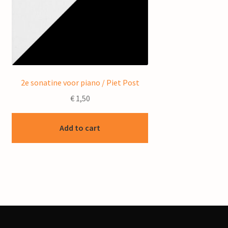
2e sonatine voor piano / Piet Post
€
1,50
Add to cart