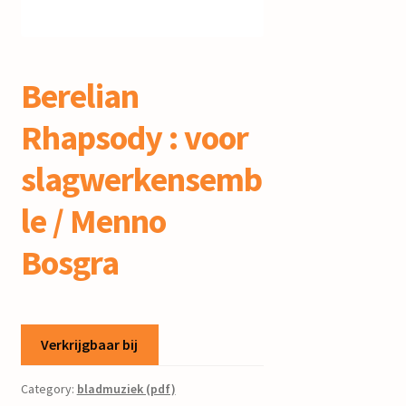
mijn account
Berelian
Rhapsody : voor
slagwerkensemb
le / Menno
Bosgra
Verkrijgbaar bij
Category:
bladmuziek (pdf)