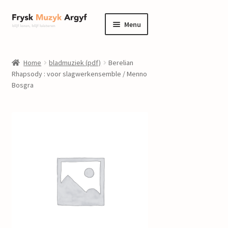
Ga
Ga
Menu
door
naar
naar
de
home
navigatie
inhoud
Home
bladmuziek (pdf)
Berelian
Submenu
Rhapsody : voor slagwerkensemble / Menno
informatie
Bosgra
uitvouwen
Submenu
winkel
uitvouwen
Componisten
nieuws
events
contact