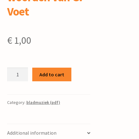
Voet
€
1,00
Bij
Add to cart
't
scheiden
/
muziek
Category:
bladmuziek (pdf)
van
J.
Paardekoper
Additional information
: