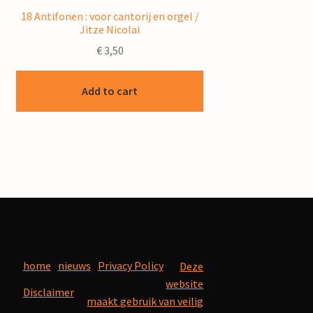
18 Antifonen : voor cantorij en orgel /
Jitze Nicolai
€
3,50
Add to cart
home
nieuws
Privacy Policy
Deze
website
Disclaimer
maakt gebruik van veilig