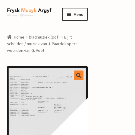
Ga
Ga
Menu
door
naar
naar
de
home
navigatie
inhoud
Home
bladmuziek (pdf)
Bij ‘t
Submenu
scheiden / muziek van J. Paardekoper :
informatie
woorden van G. Voet
uitvouwen
Submenu
winkel
uitvouwen
Componisten
nieuws
events
contact