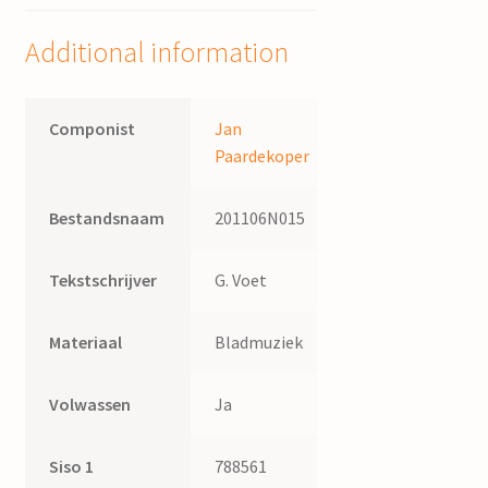
woorden
van
Additional information
G.
Voet
quantity
Componist
Jan
Paardekoper
Bestandsnaam
201106N015
Tekstschrijver
G. Voet
Materiaal
Bladmuziek
Volwassen
Ja
Siso 1
788561