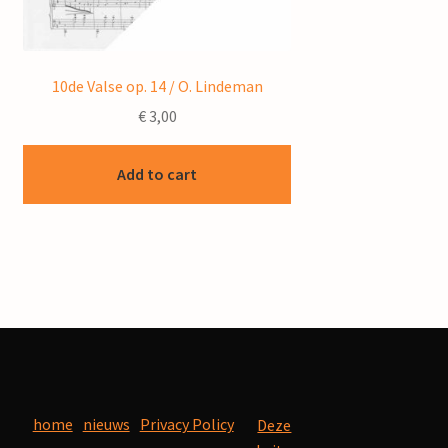
10de Valse op. 14 / O. Lindeman
€
3,00
Add to cart
home
nieuws
Privacy Policy
Deze