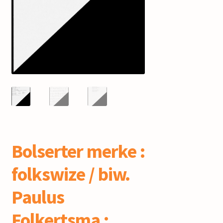
mijn account
Bolserter merke :
folkswize / biw.
Paulus
Folkertsma ;