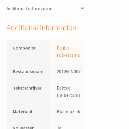
Folkertsma
Additional information
;
tekst
E.
Additional information
Halbertsma
quantity
Componist
Paulus
Folkertsma
Bestandsnaam
201050N007
Tekstschrijver
Eeltsje
Halbertsma
Materiaal
Bladmuziek
Volwassen
Ja