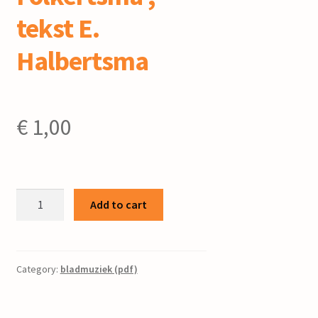
tekst E.
Halbertsma
€
1,00
Bolserter
Add to cart
merke
:
folkswize
/
Category:
bladmuziek (pdf)
biw.
Paulus