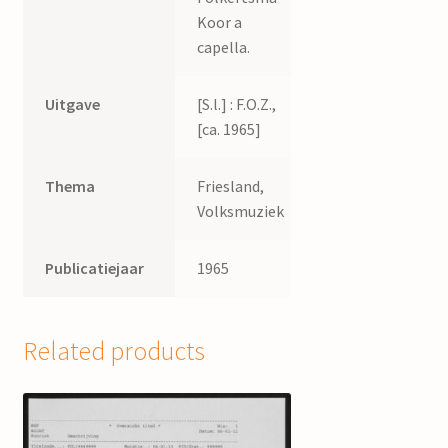
Koor a
capella.
Uitgave
[S.l.] : F.O.Z.,
[ca. 1965]
Thema
Friesland,
Volksmuziek
Publicatiejaar
1965
Related products