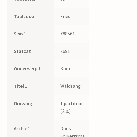
Taalcode
Fries
Siso 1
788561
Statcat
2691
Onderwerp 1
Koor
Titel 1
Wâldsang
Omvang
1 partituur
(2 p.)
Archief
Doos
Folkertsma