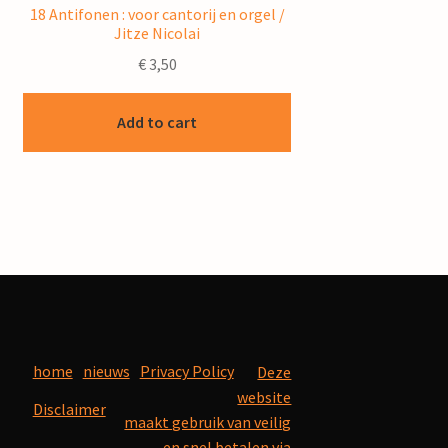
18 Antifonen : voor cantorij en orgel /
Jitze Nicolai
€
3,50
Add to cart
home
nieuws
Privacy Policy
Deze
website
Disclaimer
maakt gebruik van veilig
en snel betalen via