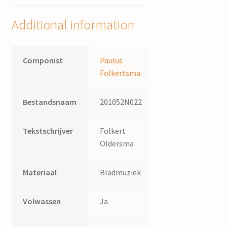
Janke
Oostenbrug
Additional information
quantity
Componist
Paulus
Folkertsma
Bestandsnaam
201052N022
Tekstschrijver
Folkert
Oldersma
Materiaal
Bladmuziek
Volwassen
Ja