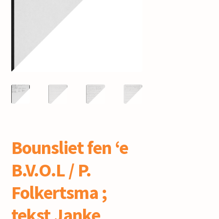
mijn account
Bounsliet fen ‘e
B.V.O.L / P.
Folkertsma ;
tekst Janke