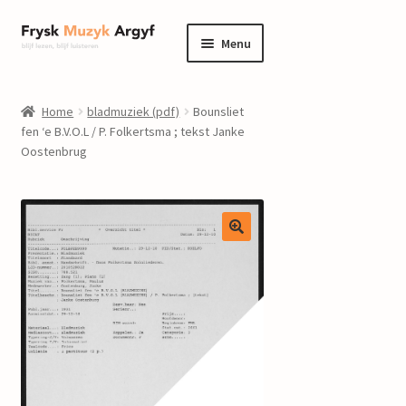
Ga
Ga
Menu
door
naar
naar
de
home
navigatie
inhoud
Home
bladmuziek (pdf)
Bounsliet
Submenu
fen ‘e B.V.O.L / P. Folkertsma ; tekst Janke
informatie
Oostenbrug
uitvouwen
Submenu
winkel
uitvouwen
Componisten
nieuws
events
contact