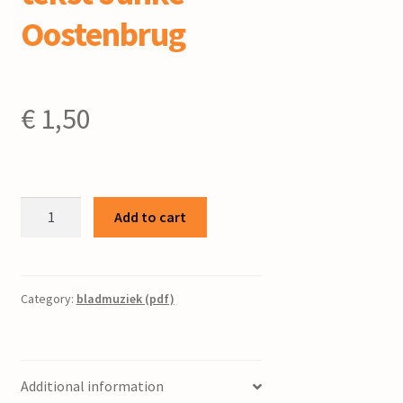
Oostenbrug
€
1,50
Bounsliet
Add to cart
fen
'e
B.V.O.L
/
Category:
bladmuziek (pdf)
P.
Folkertsma
;
Additional information
tekst