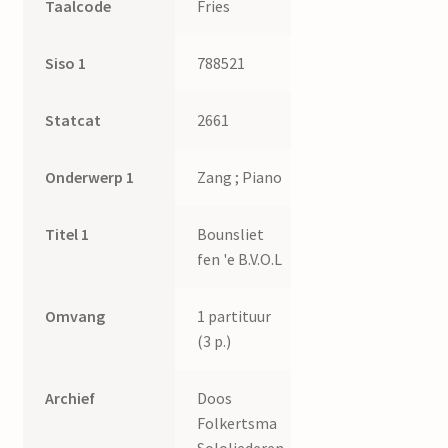
Taalcode
Fries
Siso 1
788521
Statcat
2661
Onderwerp 1
Zang ; Piano
Titel 1
Bounsliet
fen 'e B.V.O.L
Omvang
1 partituur
(3 p.)
Archief
Doos
Folkertsma
Sololiederen.