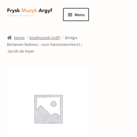
Ga
Ga
Menu
door
naar
naar
de
home
navigatie
inhoud
Home
bladmuziek (pdf)
Bridge
Submenu
Between Nations : voor harmonieorkest /
informatie
Jacob de Haan
uitvouwen
Submenu
winkel
uitvouwen
Componisten
nieuws
events
contact