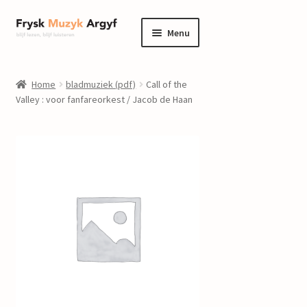
Ga
Ga
Menu
door
naar
naar
de
home
navigatie
inhoud
Home
bladmuziek (pdf)
Call of the
Submenu
Valley : voor fanfareorkest / Jacob de Haan
informatie
uitvouwen
Submenu
winkel
uitvouwen
Componisten
nieuws
events
contact