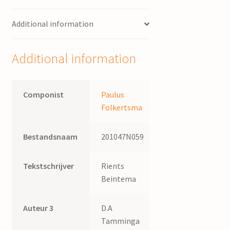
Paulus
Additional information
Folkertsma
;
tekst
Additional information
D.A.
Tamminga
en
Componist
Paulus
F.
Folkertsma
Schurer
;
Bestandsnaam
201047N059
orkest
in
bewerking
Tekstschrijver
Rients
voor
Beintema
piano
en
Auteur 3
D.A
harmonium
Tamminga
door