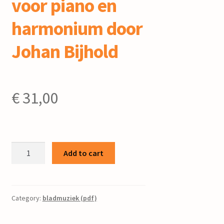
voor piano en
harmonium door
Johan Bijhold
€
31,00
Cantate
Add to cart
'Wer
binn'
de
fjilden
Category:
bladmuziek (pdf)
grien'
/