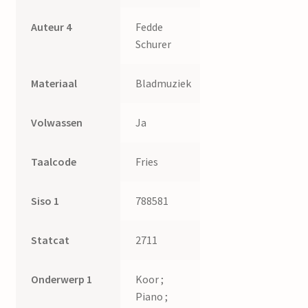
Johan
Auteur 4
Fedde
Bijhold
Schurer
quantity
Materiaal
Bladmuziek
Volwassen
Ja
Taalcode
Fries
Siso 1
788581
Statcat
2711
Onderwerp 1
Koor ;
Piano ;