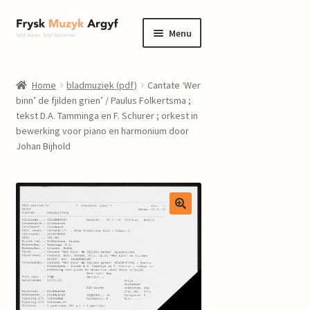
Ga
Ga
Menu
door
naar
naar
de
home
navigatie
inhoud
Home
bladmuziek (pdf)
Cantate ‘Wer
Submenu
binn’ de fjilden grien’ / Paulus Folkertsma ;
informatie
tekst D.A. Tamminga en F. Schurer ; orkest in
uitvouwen
bewerking voor piano en harmonium door
Submenu
winkel
Johan Bijhold
uitvouwen
Componisten
nieuws
events
contact