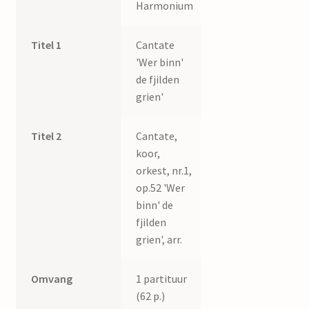
Harmonium
Titel 1
Cantate
'Wer binn'
de fjilden
grien'
Titel 2
Cantate,
koor,
orkest, nr.1,
op.52 'Wer
binn' de
fjilden
grien', arr.
Omvang
1 partituur
(62 p.)