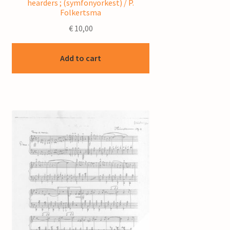
hearders ; (symfonyorkest) / P.
Folkertsma
€
10,00
Add to cart