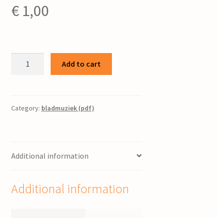
€
1,00
Carioga
Add to cart
:
voor
gitaar
/
Category:
bladmuziek (pdf)
John
Eskes
quantity
Additional information
Additional information