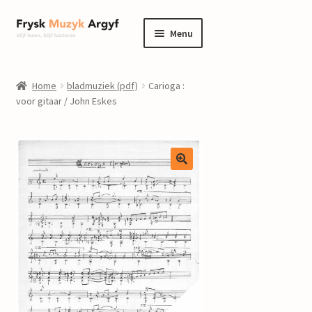
Ga
Ga
Menu
door
naar
naar
de
home
navigatie
inhoud
Home
bladmuziek (pdf)
Carioga :
Submenu
voor gitaar / John Eskes
informatie
uitvouwen
Submenu
winkel
uitvouwen
Componisten
nieuws
events
contact