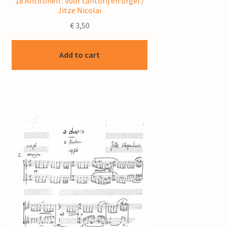
18 Antifonen : voor cantorij en orgel /
Jitze Nicolai
€
3,50
Add to cart